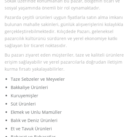
Sokak üzerinde konumlanan bu pazar, bölgenin ticari ve
sosyal yaşamında önemli bir rol oynamaktadır.
Pazarda çeşitli ürünleri uygun fiyatlarla satın alma imkanı
bulunan mahalle sakinleri, günlük alışverişlerini kolaylıkla
gerçekleştirebilmektedir. Kılıçdede Pazarı, geleneksel
pazarcılık kültürünü sürdüren ve yerel ekonomiye katkı
sağlayan bir ticaret noktasıdır.
Bu pazarı ziyaret eden müşteriler, taze ve kaliteli ürünlere
erişim sağlayabilir ve yerel pazarcılarla doğrudan iletişim
kurma fırsatı yakalayabilirler.
Taze Sebzeler ve Meyveler
Bakkaliye Ürünleri
Kuruyemişler
Süt Ürünleri
Ekmek ve Unlu Mamüller
Balık ve Deniz Ürünleri
Et ve Tavuk Ürünleri
Baharat ve Baharatlar