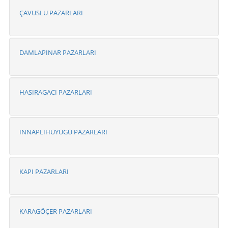
ÇAVUSLU PAZARLARI
DAMLAPINAR PAZARLARI
HASIRAGACI PAZARLARI
INNAPLIHÜYÜGÜ PAZARLARI
KAPI PAZARLARI
KARAGÖÇER PAZARLARI