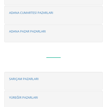
ADANA CUMARTESİ PAZARLARI
ADANA PAZAR PAZARLARI
SARIÇAM PAZARLARI
YÜREĞİR PAZARLARI