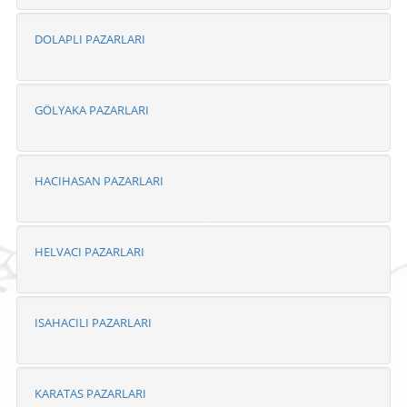
DOLAPLI PAZARLARI
GÖLYAKA PAZARLARI
HACIHASAN PAZARLARI
HELVACI PAZARLARI
ISAHACILI PAZARLARI
KARATAS PAZARLARI