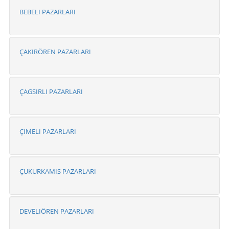
BEBELI PAZARLARI
ÇAKIRÖREN PAZARLARI
ÇAGSIRLI PAZARLARI
ÇIMELI PAZARLARI
ÇUKURKAMIS PAZARLARI
DEVELIÖREN PAZARLARI