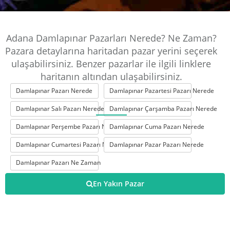
Adana Damlapınar Pazarları Nerede? Ne Zaman?
Pazara detaylarına haritadan pazar yerini seçerek
ulaşabilirsiniz. Benzer pazarlar ile ilgili linklere
haritanın altından ulaşabilirsiniz.
Damlapınar Pazarı Nerede
Damlapınar Pazartesi Pazarı Nerede
Damlapınar Salı Pazarı Nerede
Damlapınar Çarşamba Pazarı Nerede
Damlapınar Perşembe Pazarı Nerede
Damlapınar Cuma Pazarı Nerede
Damlapınar Cumartesi Pazarı Nerede
Damlapınar Pazar Pazarı Nerede
Damlapınar Pazarı Ne Zaman
En Yakın Pazar