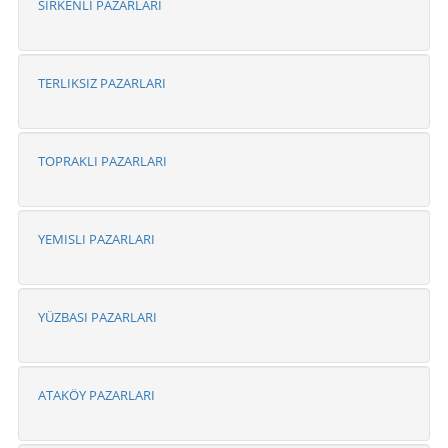
SIRKENLI PAZARLARI
TERLIKSIZ PAZARLARI
TOPRAKLI PAZARLARI
YEMISLI PAZARLARI
YÜZBASI PAZARLARI
ATAKÖY PAZARLARI