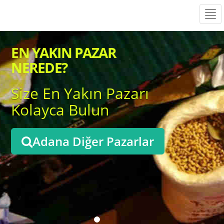
Tog
navi
EN YAKIN PAZAR
NEREDE?
Size En Yakın Pazarı
Kolayca Bulun
Adana Diğer Pazarlar