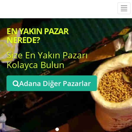
Tog
navi
EN YAKIN PAZAR
NEREDE?
Size En Yakın Pazarı
Kolayca Bulun
Adana Diğer Pazarlar