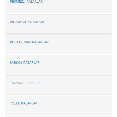
PEKMEZLI PAZARLARI
PINARLAR PAZARLARI
POLATPINARI PAZARLARI
SARKÖY PAZARLARI
TASPINAR PAZARLARI
TOZLU PAZARLARI