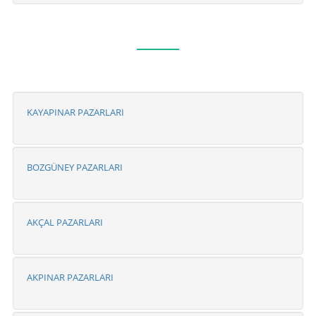
KAYAPINAR PAZARLARI
BOZGÜNEY PAZARLARI
AKÇAL PAZARLARI
AKPINAR PAZARLARI