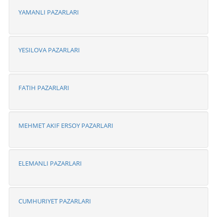
YAMANLI PAZARLARI
YESILOVA PAZARLARI
FATIH PAZARLARI
MEHMET AKIF ERSOY PAZARLARI
ELEMANLI PAZARLARI
CUMHURIYET PAZARLARI