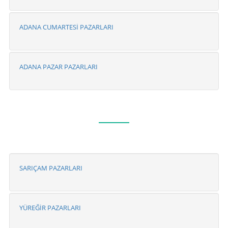
ADANA CUMARTESİ PAZARLARI
ADANA PAZAR PAZARLARI
SARIÇAM PAZARLARI
YÜREĞİR PAZARLARI