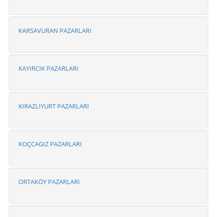
KARSAVURAN PAZARLARI
KAYIRCIK PAZARLARI
KIRAZLIYURT PAZARLARI
KOÇCAGIZ PAZARLARI
ORTAKÖY PAZARLARI