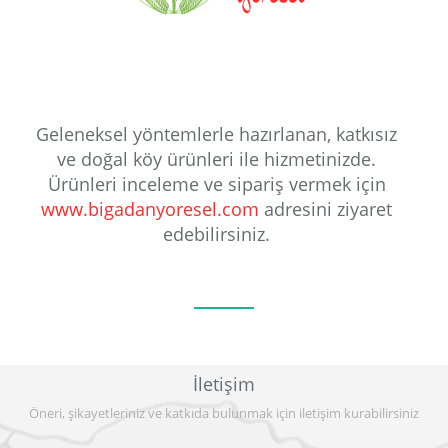
Geleneksel yöntemlerle hazırlanan, katkısız
ve doğal köy ürünleri ile hizmetinizde.
Ürünleri inceleme ve sipariş vermek için
www.bigadanyoresel.com
adresini ziyaret
edebilirsiniz.
İletişim
Öneri, şikayetleriniz ve katkıda bulunmak için iletişim kurabilirsiniz