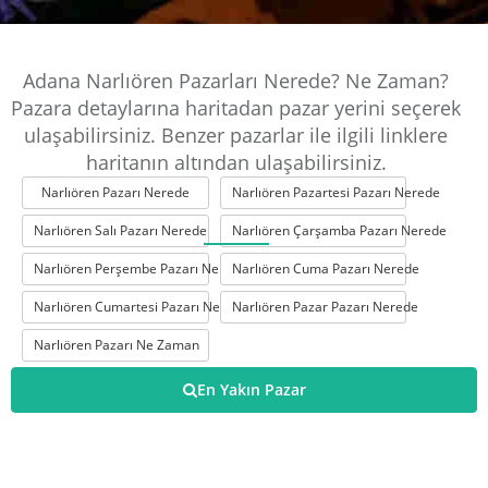
Adana Narlıören Pazarları Nerede? Ne Zaman?
Pazara detaylarına haritadan pazar yerini seçerek
ulaşabilirsiniz. Benzer pazarlar ile ilgili linklere
haritanın altından ulaşabilirsiniz.
Narlıören Pazarı Nerede
Narlıören Pazartesi Pazarı Nerede
Narlıören Salı Pazarı Nerede
Narlıören Çarşamba Pazarı Nerede
Narlıören Perşembe Pazarı Nerede
Narlıören Cuma Pazarı Nerede
Narlıören Cumartesi Pazarı Nerede
Narlıören Pazar Pazarı Nerede
Narlıören Pazarı Ne Zaman
En Yakın Pazar