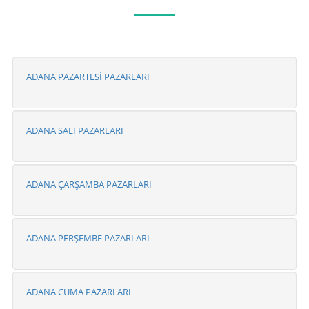
ADANA PAZARTESİ PAZARLARI
ADANA SALI PAZARLARI
ADANA ÇARŞAMBA PAZARLARI
ADANA PERŞEMBE PAZARLARI
ADANA CUMA PAZARLARI