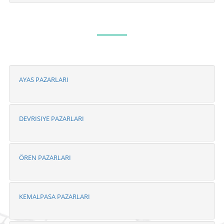
AYAS PAZARLARI
DEVRISIYE PAZARLARI
ÖREN PAZARLARI
KEMALPASA PAZARLARI