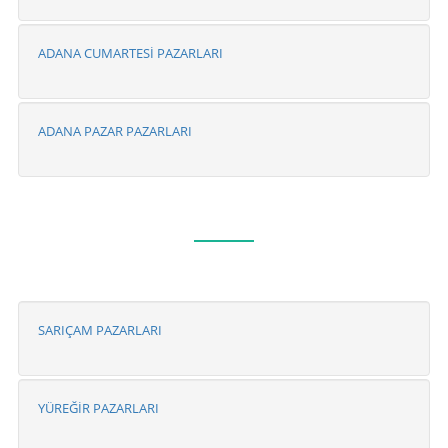
ADANA CUMARTESİ PAZARLARI
ADANA PAZAR PAZARLARI
SARIÇAM PAZARLARI
YÜREĞİR PAZARLARI