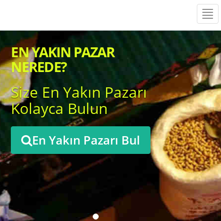
Tog
navi
EN YAKIN PAZAR
NEREDE?
Size En Yakın Pazarı
Kolayca Bulun
En Yakın Pazarı Bul