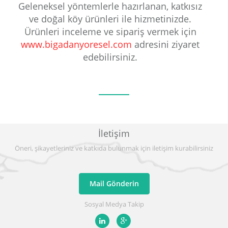
Geleneksel yöntemlerle hazırlanan, katkısız
ve doğal köy ürünleri ile hizmetinizde.
Ürünleri inceleme ve sipariş vermek için
www.bigadanyoresel.com
adresini ziyaret
edebilirsiniz.
İletişim
Öneri, şikayetleriniz ve katkıda bulunmak için iletişim kurabilirsiniz
Mail Gönderin
Sosyal Medya Takip