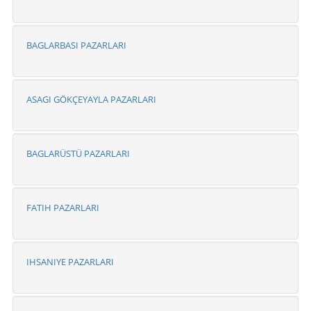
BAGLARBASI PAZARLARI
ASAGI GÖKÇEYAYLA PAZARLARI
BAGLARÜSTÜ PAZARLARI
FATIH PAZARLARI
IHSANIYE PAZARLARI