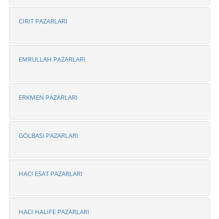
CIRIT PAZARLARI
EMRULLAH PAZARLARI
ERKMEN PAZARLARI
GÖLBASI PAZARLARI
HACI ESAT PAZARLARI
HACI HALIFE PAZARLARI