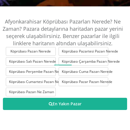
Afyonkarahisar Köprübası Pazarları Nerede? Ne
Zaman? Pazara detaylarına haritadan pazar yerini
seçerek ulaşabilirsiniz. Benzer pazarlar ile ilgili
linklere haritanın altından ulaşabilirsiniz.
Köprübası Pazarı Nerede
Köprübası Pazartesi Pazarı Nerede
Köprübası Salı Pazarı Nerede
Köprübası Çarşamba Pazarı Nerede
Köprübası Perşembe Pazarı Nerede
Köprübası Cuma Pazarı Nerede
Köprübası Cumartesi Pazarı Nerede
Köprübası Pazar Pazarı Nerede
Köprübası Pazarı Ne Zaman
En Yakın Pazar