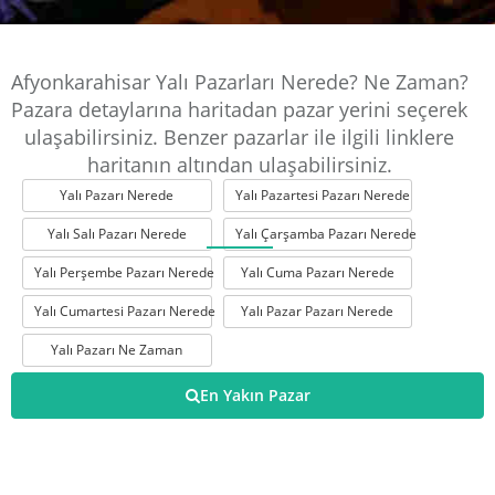
Afyonkarahisar Yalı Pazarları Nerede? Ne Zaman?
Pazara detaylarına haritadan pazar yerini seçerek
ulaşabilirsiniz. Benzer pazarlar ile ilgili linklere
haritanın altından ulaşabilirsiniz.
Yalı Pazarı Nerede
Yalı Pazartesi Pazarı Nerede
Yalı Salı Pazarı Nerede
Yalı Çarşamba Pazarı Nerede
Yalı Perşembe Pazarı Nerede
Yalı Cuma Pazarı Nerede
Yalı Cumartesi Pazarı Nerede
Yalı Pazar Pazarı Nerede
Yalı Pazarı Ne Zaman
En Yakın Pazar