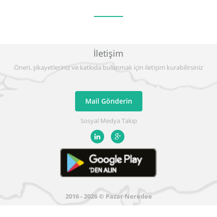
İletişim
Öneri, şikayetleriniz ve katkıda bulunmak için iletişim kurabilirsiniz
Mail Gönderin
Sosyal Medya Takip
2016 - 2026 © Pazar Neredee