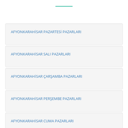
AFYONKARAHİSAR PAZARTESİ PAZARLARI
AFYONKARAHİSAR SALI PAZARLARI
AFYONKARAHİSAR ÇARŞAMBA PAZARLARI
AFYONKARAHİSAR PERŞEMBE PAZARLARI
AFYONKARAHİSAR CUMA PAZARLARI