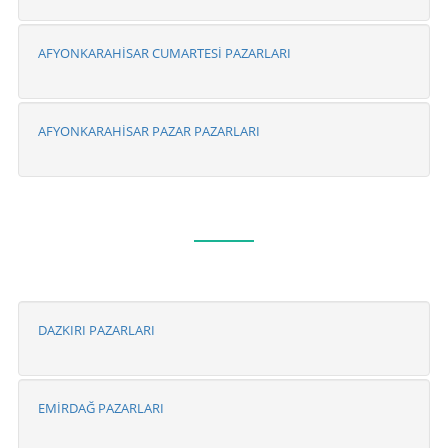
AFYONKARAHİSAR CUMARTESİ PAZARLARI
AFYONKARAHİSAR PAZAR PAZARLARI
DAZKIRI PAZARLARI
EMİRDAĞ PAZARLARI