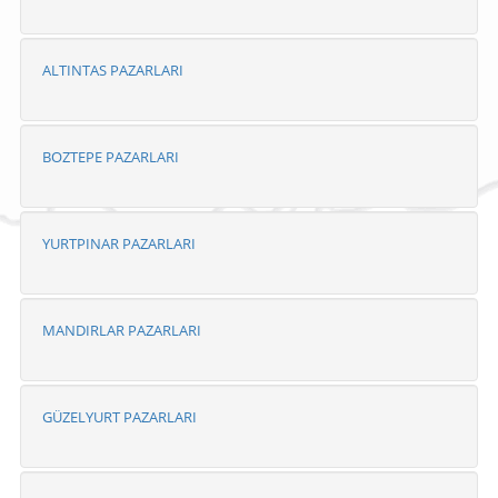
ALTINTAS PAZARLARI
BOZTEPE PAZARLARI
YURTPINAR PAZARLARI
MANDIRLAR PAZARLARI
GÜZELYURT PAZARLARI