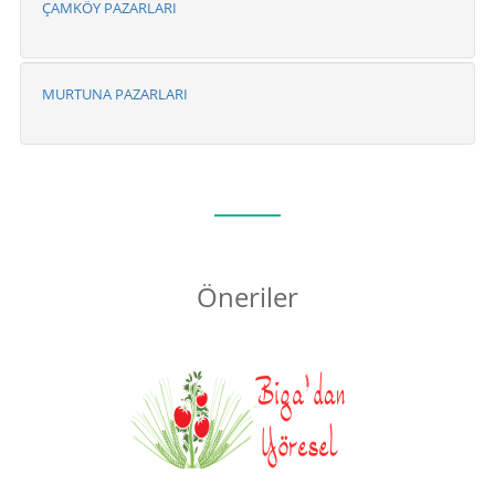
ÇAMKÖY PAZARLARI
MURTUNA PAZARLARI
Öneriler