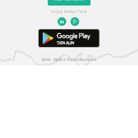
Sosyal Medya Takip
2016 - 2026 © Pazar Neredee