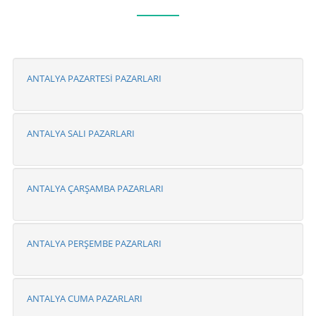
ANTALYA PAZARTESİ PAZARLARI
ANTALYA SALI PAZARLARI
ANTALYA ÇARŞAMBA PAZARLARI
ANTALYA PERŞEMBE PAZARLARI
ANTALYA CUMA PAZARLARI