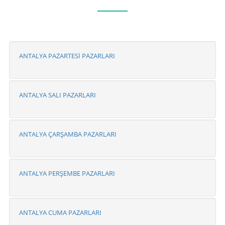
ANTALYA PAZARTESİ PAZARLARI
ANTALYA SALI PAZARLARI
ANTALYA ÇARŞAMBA PAZARLARI
ANTALYA PERŞEMBE PAZARLARI
ANTALYA CUMA PAZARLARI