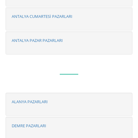
ANTALYA CUMARTESİ PAZARLARI
ANTALYA PAZAR PAZARLARI
ALANYA PAZARLARI
DEMRE PAZARLARI