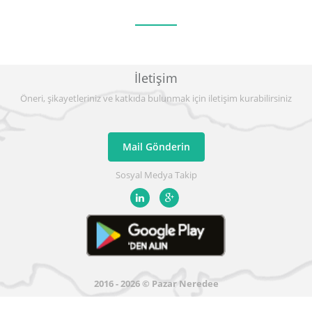
İletişim
Öneri, şikayetleriniz ve katkıda bulunmak için iletişim kurabilirsiniz
Mail Gönderin
Sosyal Medya Takip
2016 - 2026 © Pazar Neredee