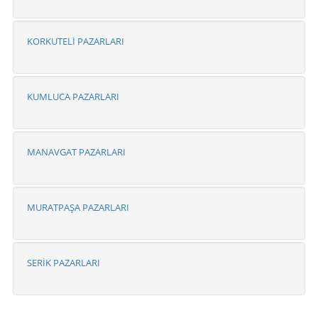
KORKUTELİ PAZARLARI
KUMLUCA PAZARLARI
MANAVGAT PAZARLARI
MURATPAŞA PAZARLARI
SERİK PAZARLARI