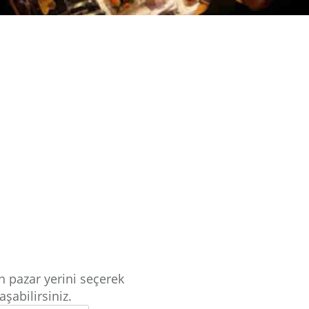
 pazar yerini seçerek
aşabilirsiniz.