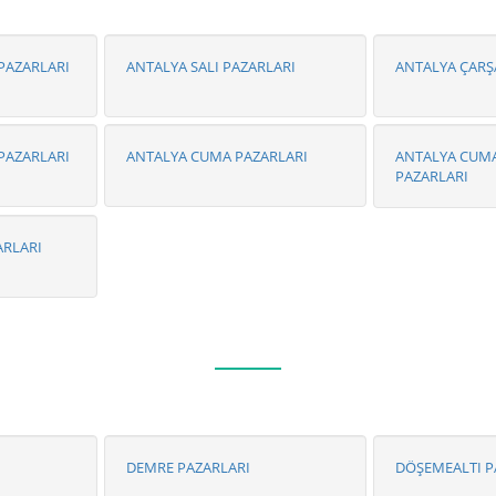
PAZARLARI
ANTALYA SALI PAZARLARI
ANTALYA ÇARŞ
PAZARLARI
ANTALYA CUMA PAZARLARI
ANTALYA CUMA
PAZARLARI
ARLARI
DEMRE PAZARLARI
DÖŞEMEALTI P