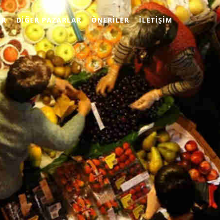
AR
DIĞER PAZARLAR
ÖNERILER
İLETIŞIM