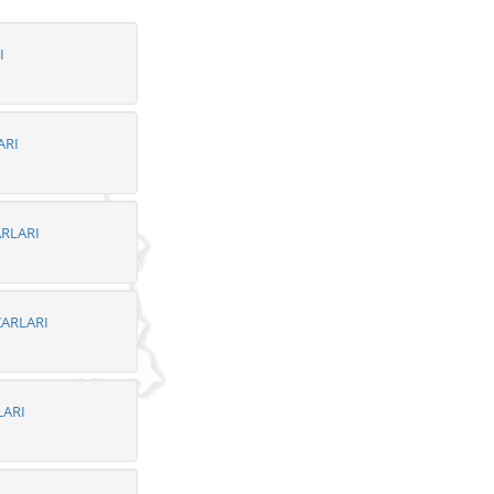
I
ARI
ARLARI
ARLARI
LARI