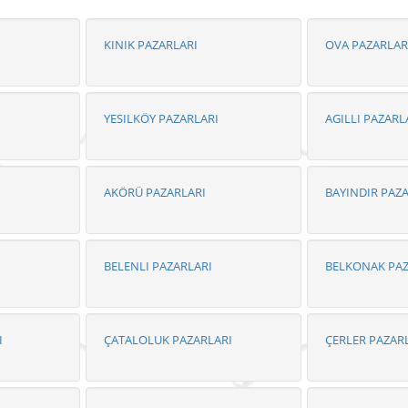
KINIK PAZARLARI
OVA PAZARLAR
YESILKÖY PAZARLARI
AGILLI PAZARL
AKÖRÜ PAZARLARI
BAYINDIR PAZ
BELENLI PAZARLARI
BELKONAK PAZ
I
ÇATALOLUK PAZARLARI
ÇERLER PAZAR