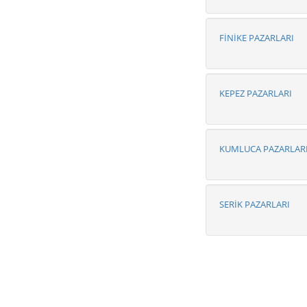
FİNİKE PAZARLARI
KEPEZ PAZARLARI
KUMLUCA PAZARLAR
SERİK PAZARLARI