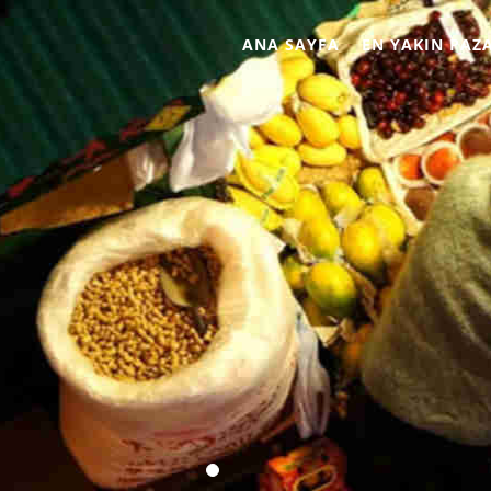
ANA SAYFA
EN YAKIN PAZ