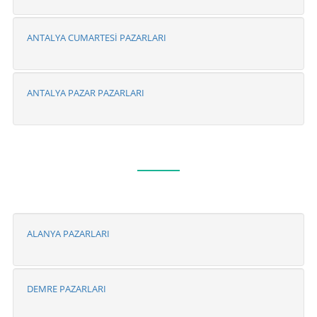
ANTALYA CUMARTESİ PAZARLARI
ANTALYA PAZAR PAZARLARI
ALANYA PAZARLARI
DEMRE PAZARLARI