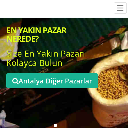
Tog
navi
EN YAKIN PAZAR
NEREDE?
Size En Yakın Pazarı
Kolayca Bulun
Antalya Diğer Pazarlar