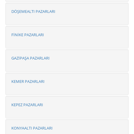
DÖŞEMEALTI PAZARLARI
FİNİKE PAZARLARI
GAZİPAŞA PAZARLARI
KEMER PAZARLARI
KEPEZ PAZARLARI
KONYAALTI PAZARLARI