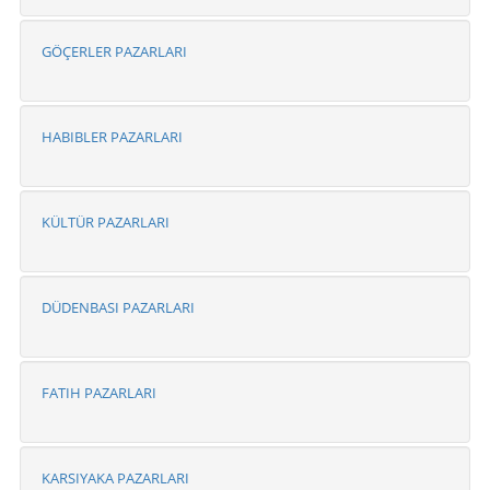
GÖÇERLER PAZARLARI
HABIBLER PAZARLARI
KÜLTÜR PAZARLARI
DÜDENBASI PAZARLARI
FATIH PAZARLARI
KARSIYAKA PAZARLARI