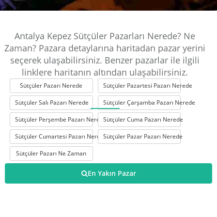
Antalya Kepez Sütçüler Pazarları Nerede? Ne
Zaman? Pazara detaylarına haritadan pazar yerini
seçerek ulaşabilirsiniz. Benzer pazarlar ile ilgili
linklere haritanın altından ulaşabilirsiniz.
Sütçüler Pazarı Nerede
Sütçüler Pazartesi Pazarı Nerede
Sütçüler Salı Pazarı Nerede
Sütçüler Çarşamba Pazarı Nerede
Sütçüler Perşembe Pazarı Nerede
Sütçüler Cuma Pazarı Nerede
Sütçüler Cumartesi Pazarı Nerede
Sütçüler Pazar Pazarı Nerede
Sütçüler Pazarı Ne Zaman
En Yakın Pazar