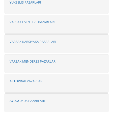
YÜKSELIS PAZARLARI
VARSAK ESENTEPE PAZARLARI
VARSAK KARSIYAKA PAZARLARI
VARSAK MENDERES PAZARLARI
AKTOPRAK PAZARLARI
AYDOGMUS PAZARLARI