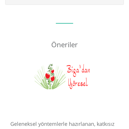
Öneriler
Geleneksel yöntemlerle hazırlanan, katkısız