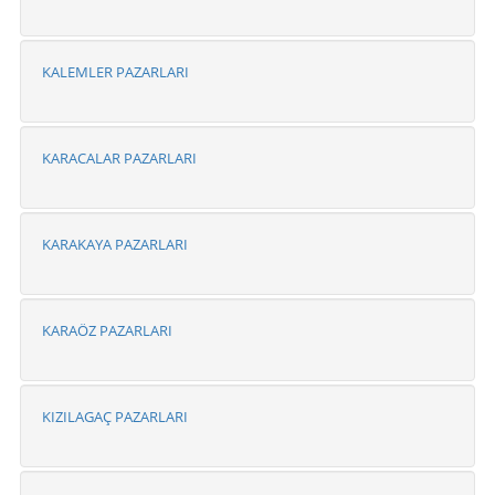
KALEMLER PAZARLARI
KARACALAR PAZARLARI
KARAKAYA PAZARLARI
KARAÖZ PAZARLARI
KIZILAGAÇ PAZARLARI