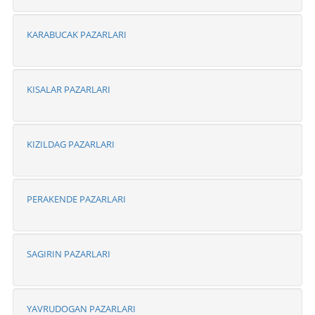
KARABUCAK PAZARLARI
KISALAR PAZARLARI
KIZILDAG PAZARLARI
PERAKENDE PAZARLARI
SAGIRIN PAZARLARI
YAVRUDOGAN PAZARLARI