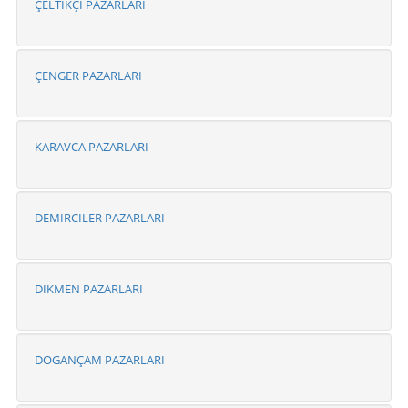
ÇELTIKÇI PAZARLARI
ÇENGER PAZARLARI
KARAVCA PAZARLARI
DEMIRCILER PAZARLARI
DIKMEN PAZARLARI
DOGANÇAM PAZARLARI