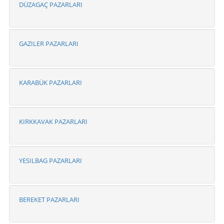
DÜZAGAÇ PAZARLARI
GAZILER PAZARLARI
KARABÜK PAZARLARI
KIRKKAVAK PAZARLARI
YESILBAG PAZARLARI
BEREKET PAZARLARI