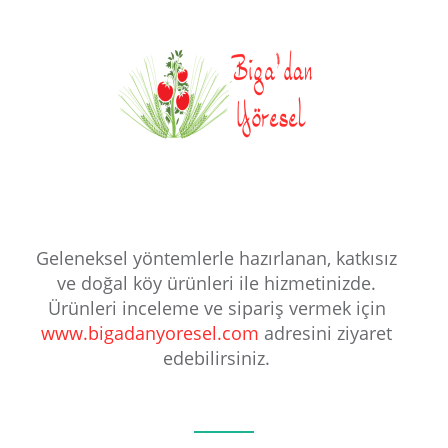
Geleneksel yöntemlerle hazırlanan, katkısız
ve doğal köy ürünleri ile hizmetinizde.
Ürünleri inceleme ve sipariş vermek için
www.bigadanyoresel.com
adresini ziyaret
edebilirsiniz.