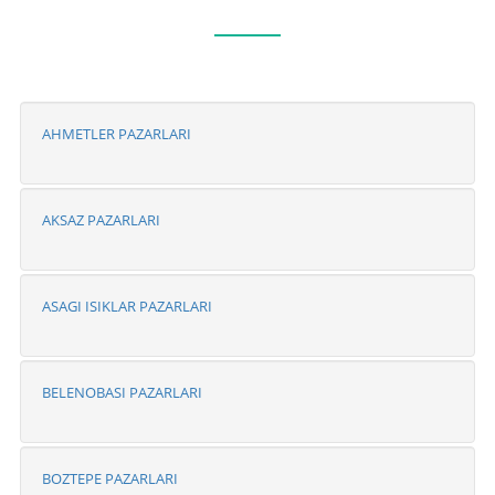
AHMETLER PAZARLARI
AKSAZ PAZARLARI
ASAGI ISIKLAR PAZARLARI
BELENOBASI PAZARLARI
BOZTEPE PAZARLARI