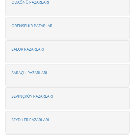
ODAÖNÜ PAZARLARI
ÖRENSEHIR PAZARLARI
SALUR PAZARLARI
SARAÇLI PAZARLARI
SEVINÇKÖY PAZARLARI
SEYDILER PAZARLARI