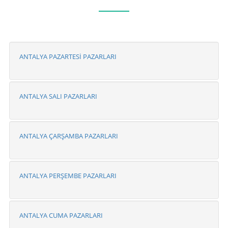
ANTALYA PAZARTESİ PAZARLARI
ANTALYA SALI PAZARLARI
ANTALYA ÇARŞAMBA PAZARLARI
ANTALYA PERŞEMBE PAZARLARI
ANTALYA CUMA PAZARLARI