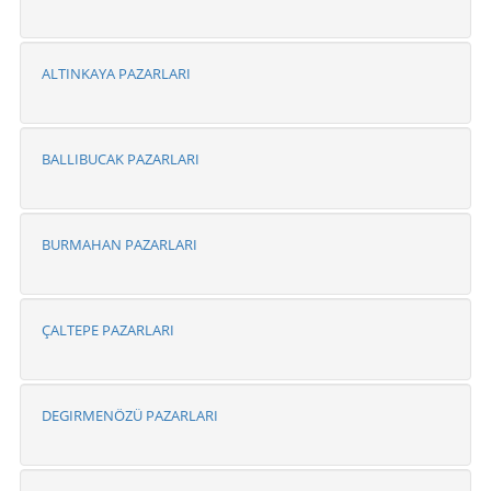
ALTINKAYA PAZARLARI
BALLIBUCAK PAZARLARI
BURMAHAN PAZARLARI
ÇALTEPE PAZARLARI
DEGIRMENÖZÜ PAZARLARI