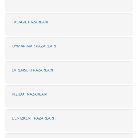
TASAGIL PAZARLARI
OYMAPINAR PAZARLARI
EVRENSEKI PAZARLARI
KIZILOT PAZARLARI
DENIZKENT PAZARLARI