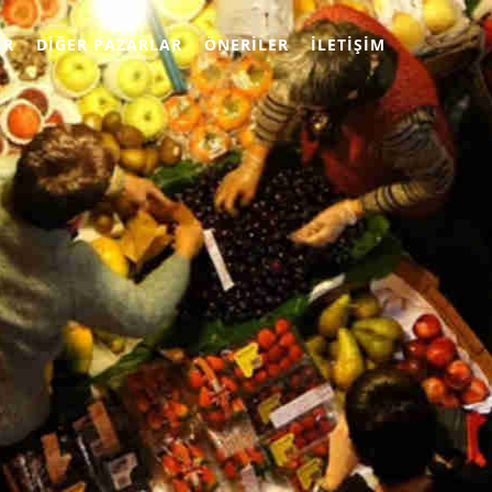
AR
DIĞER PAZARLAR
ÖNERILER
İLETIŞIM