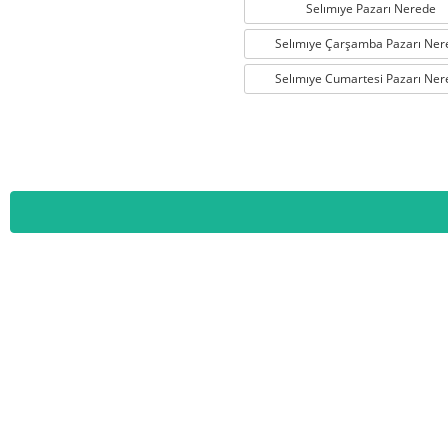
Selımıye Pazarı Nerede
Selımıye Çarşamba Pazarı Ner
Selımıye Cumartesi Pazarı Ne