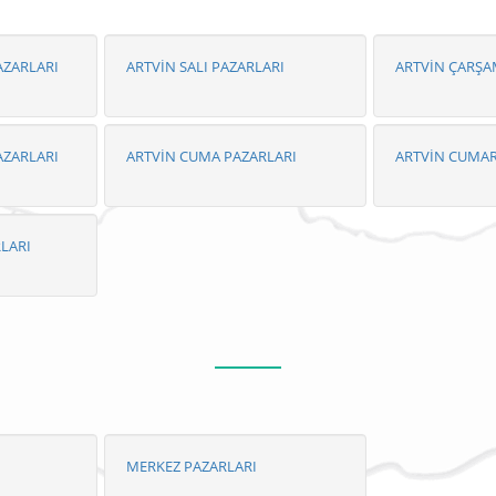
AZARLARI
ARTVİN SALI PAZARLARI
ARTVİN ÇARŞA
AZARLARI
ARTVİN CUMA PAZARLARI
ARTVİN CUMAR
LARI
I
MERKEZ PAZARLARI