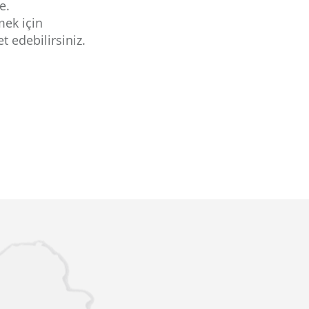
e.
mek için
t edebilirsiniz.