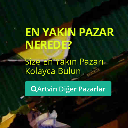
EN YAKIN PAZAR
NEREDE?
Size En Yakın Pazarı
Kolayca Bulun
Artvin Diğer Pazarlar