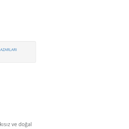
AZARLARI
kısız ve doğal