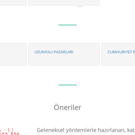
UZUNYALI PAZARLARI
CUMHURIYET P
Öneriler
Geleneksel yöntemlerle hazırlanan, kat