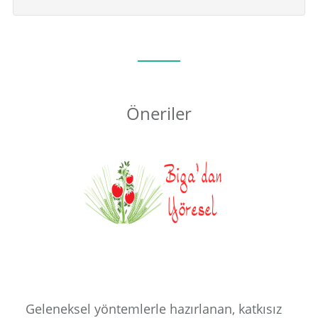
Öneriler
Geleneksel yöntemlerle hazırlanan, katkısız