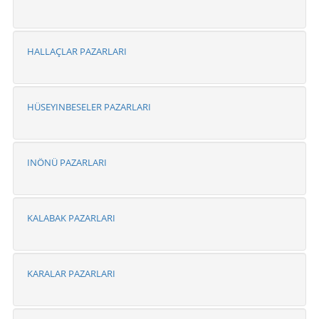
HALLAÇLAR PAZARLARI
HÜSEYINBESELER PAZARLARI
INÖNÜ PAZARLARI
KALABAK PAZARLARI
KARALAR PAZARLARI