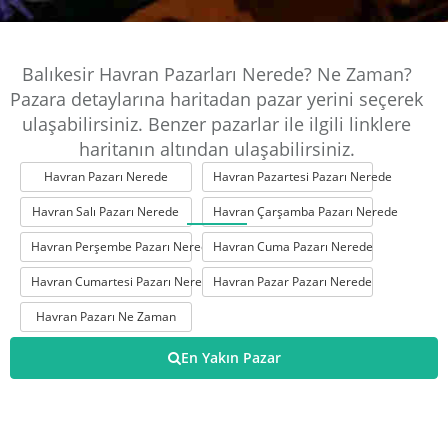
Balıkesir Havran Pazarları Nerede? Ne Zaman?
Pazara detaylarına haritadan pazar yerini seçerek
ulaşabilirsiniz. Benzer pazarlar ile ilgili linklere
haritanın altından ulaşabilirsiniz.
Havran Pazarı Nerede
Havran Pazartesi Pazarı Nerede
Havran Salı Pazarı Nerede
Havran Çarşamba Pazarı Nerede
Havran Perşembe Pazarı Nerede
Havran Cuma Pazarı Nerede
Havran Cumartesi Pazarı Nerede
Havran Pazar Pazarı Nerede
Havran Pazarı Ne Zaman
En Yakın Pazar