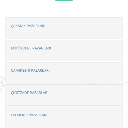
ÇAKMAK PAZARLARI
BÜYÜKDERE PAZARLARI
CAMIKEBIR PAZARLARI
ÇIGITZADE PAZARLARI
EBUBEKIR PAZARLARI