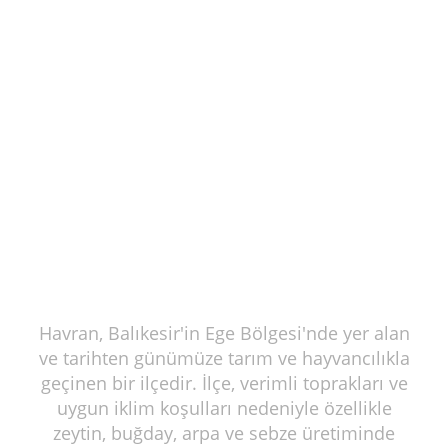
Havran, Balıkesir'in Ege Bölgesi'nde yer alan
ve tarihten günümüze tarım ve hayvancılıkla
geçinen bir ilçedir. İlçe, verimli toprakları ve
uygun iklim koşulları nedeniyle özellikle
zeytin, buğday, arpa ve sebze üretiminde