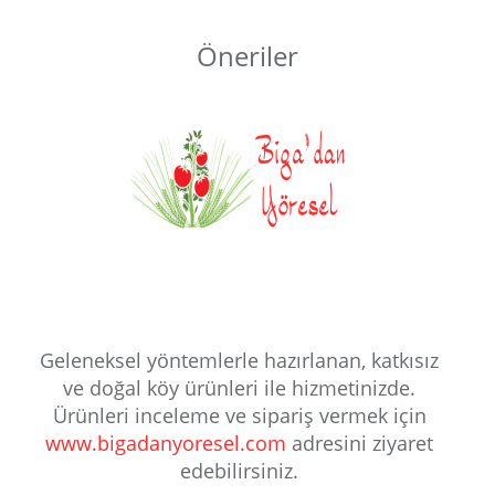
Öneriler
Geleneksel yöntemlerle hazırlanan, katkısız
ve doğal köy ürünleri ile hizmetinizde.
Ürünleri inceleme ve sipariş vermek için
www.bigadanyoresel.com
adresini ziyaret
edebilirsiniz.