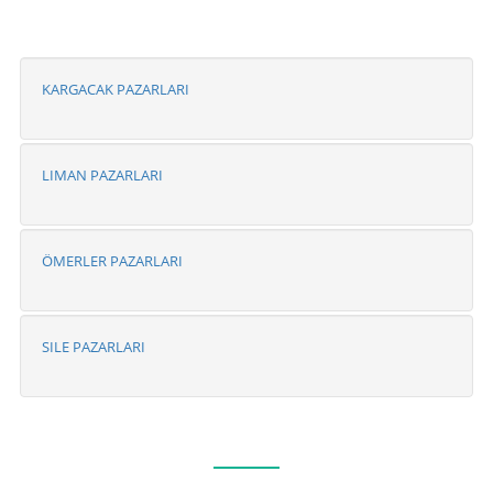
KARGACAK PAZARLARI
LIMAN PAZARLARI
ÖMERLER PAZARLARI
SILE PAZARLARI