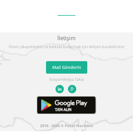
İletişim
Öneri, şikayetleriniz ve katkıda bulunmak için iletişim kurabilirsiniz
Mail Gönderin
Sosyal Medya Takip
2016 - 2026 © Pazar Neredee