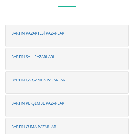
BARTIN PAZARTESİ PAZARLARI
BARTIN SALI PAZARLARI
BARTIN ÇARŞAMBA PAZARLARI
BARTIN PERŞEMBE PAZARLARI
BARTIN CUMA PAZARLARI