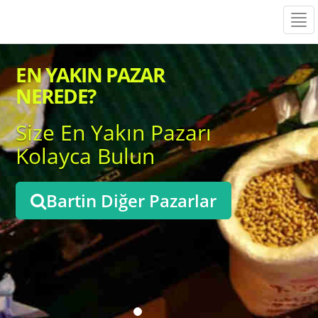
Tog
navi
EN YAKIN PAZAR
NEREDE?
Size En Yakın Pazarı
Kolayca Bulun
Bartin Diğer Pazarlar