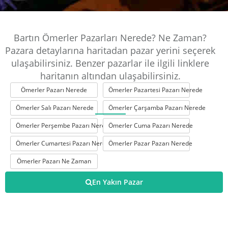
Bartın Ömerler Pazarları Nerede? Ne Zaman?
Pazara detaylarına haritadan pazar yerini seçerek
ulaşabilirsiniz. Benzer pazarlar ile ilgili linklere
haritanın altından ulaşabilirsiniz.
Ömerler Pazarı Nerede
Ömerler Pazartesi Pazarı Nerede
Ömerler Salı Pazarı Nerede
Ömerler Çarşamba Pazarı Nerede
Ömerler Perşembe Pazarı Nerede
Ömerler Cuma Pazarı Nerede
Ömerler Cumartesi Pazarı Nerede
Ömerler Pazar Pazarı Nerede
Ömerler Pazarı Ne Zaman
En Yakın Pazar