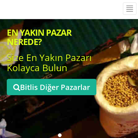
Tog
navi
EN YAKIN PAZAR
NEREDE?
Size En Yakın Pazarı
Kolayca Bulun
Bitlis Diğer Pazarlar