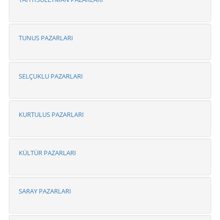
TUNUS PAZARLARI
SELÇUKLU PAZARLARI
KURTULUS PAZARLARI
KÜLTÜR PAZARLARI
SARAY PAZARLARI