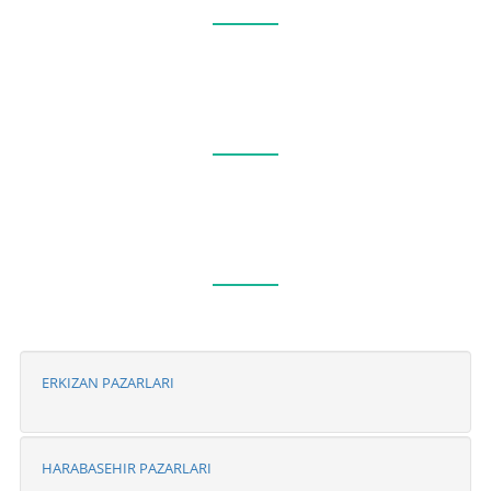
ERKIZAN PAZARLARI
HARABASEHIR PAZARLARI