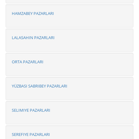
HAMZABEY PAZARLARI
LALASAHIN PAZARLARI
ORTA PAZARLARI
YÜZBASI SABRIBEY PAZARLARI
SELIMIYE PAZARLARI
SEREFIYE PAZARLARI