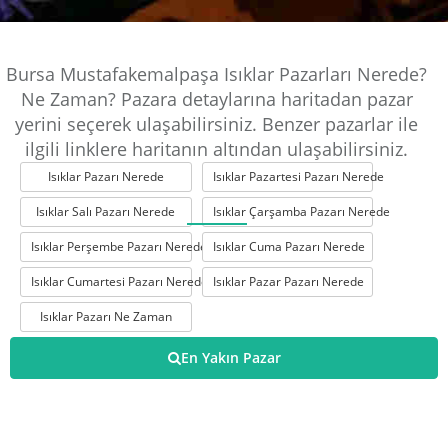
Bursa Mustafakemalpaşa Isıklar Pazarları Nerede?
Ne Zaman? Pazara detaylarına haritadan pazar
yerini seçerek ulaşabilirsiniz. Benzer pazarlar ile
ilgili linklere haritanın altından ulaşabilirsiniz.
Isıklar Pazarı Nerede
Isıklar Pazartesi Pazarı Nerede
Isıklar Salı Pazarı Nerede
Isıklar Çarşamba Pazarı Nerede
Isıklar Perşembe Pazarı Nerede
Isıklar Cuma Pazarı Nerede
Isıklar Cumartesi Pazarı Nerede
Isıklar Pazar Pazarı Nerede
Isıklar Pazarı Ne Zaman
En Yakın Pazar