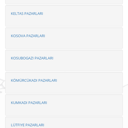
KELTAS PAZARLARI
KOSOVA PAZARLARI
KOSUBOGAZI PAZARLARI
KÖMÜRCÜKADI PAZARLARI
KUMKADI PAZARLARI
LÜTFIYE PAZARLARI