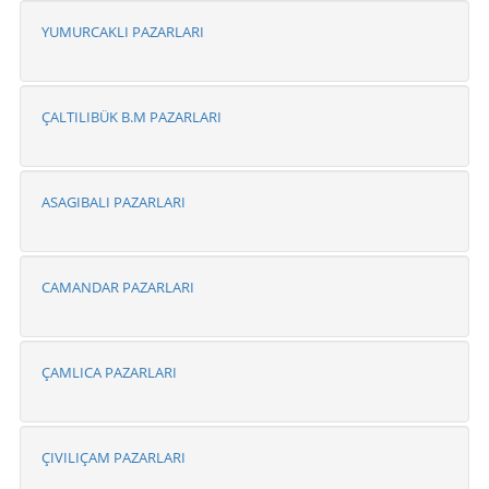
YUMURCAKLI PAZARLARI
ÇALTILIBÜK B.M PAZARLARI
ASAGIBALI PAZARLARI
CAMANDAR PAZARLARI
ÇAMLICA PAZARLARI
ÇIVILIÇAM PAZARLARI