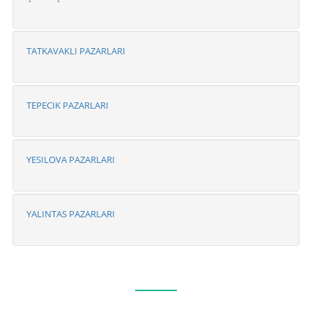
TATKAVAKLI PAZARLARI
TEPECIK PAZARLARI
YESILOVA PAZARLARI
YALINTAS PAZARLARI