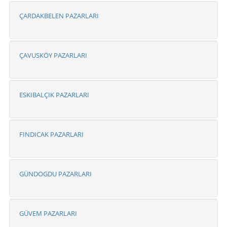
ÇARDAKBELEN PAZARLARI
ÇAVUSKÖY PAZARLARI
ESKIBALÇIK PAZARLARI
FINDICAK PAZARLARI
GÜNDOGDU PAZARLARI
GÜVEM PAZARLARI