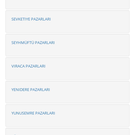
SEVKETIYE PAZARLARI
SEYHMÜFTÜ PAZARLARI
VIRACA PAZARLARI
YENIDERE PAZARLARI
YUNUSEMRE PAZARLARI