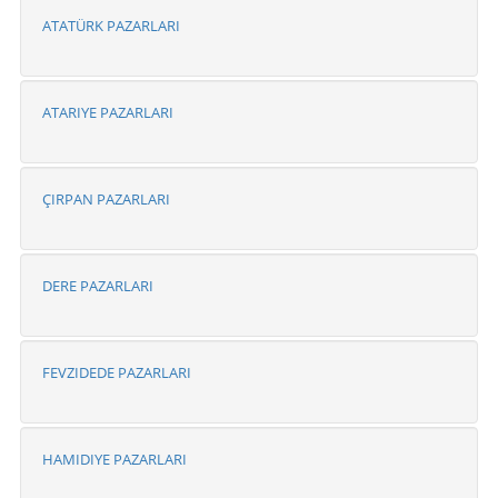
ATATÜRK PAZARLARI
ATARIYE PAZARLARI
ÇIRPAN PAZARLARI
DERE PAZARLARI
FEVZIDEDE PAZARLARI
HAMIDIYE PAZARLARI