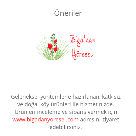
Öneriler
Geleneksel yöntemlerle hazırlanan, katkısız
ve doğal köy ürünleri ile hizmetinizde.
Ürünleri inceleme ve sipariş vermek için
www.bigadanyoresel.com
adresini ziyaret
edebilirsiniz.