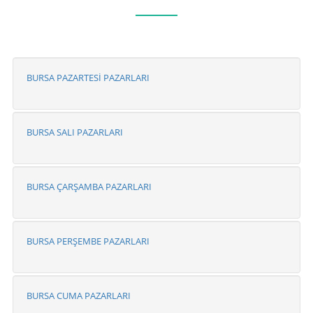
BURSA PAZARTESİ PAZARLARI
BURSA SALI PAZARLARI
BURSA ÇARŞAMBA PAZARLARI
BURSA PERŞEMBE PAZARLARI
BURSA CUMA PAZARLARI