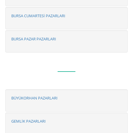
BURSA CUMARTESİ PAZARLARI
BURSA PAZAR PAZARLARI
BÜYÜKORHAN PAZARLARI
GEMLİK PAZARLARI