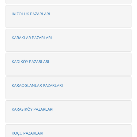
IKIZOLUK PAZARLARI
KABAKLAR PAZARLARI
KADIKÖY PAZARLARI
KARAOGLANLAR PAZARLARI
KARASIKÖY PAZARLARI
KOÇU PAZARLARI