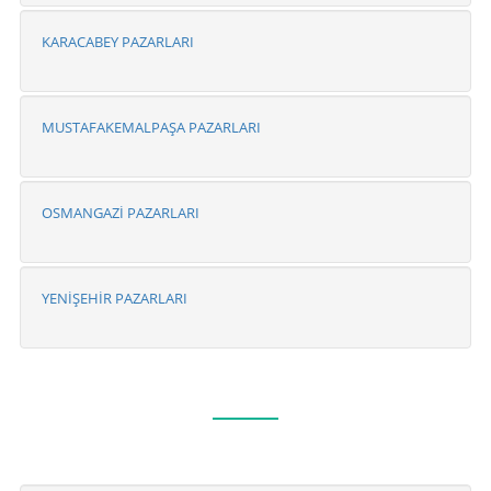
KARACABEY PAZARLARI
MUSTAFAKEMALPAŞA PAZARLARI
OSMANGAZİ PAZARLARI
YENİŞEHİR PAZARLARI