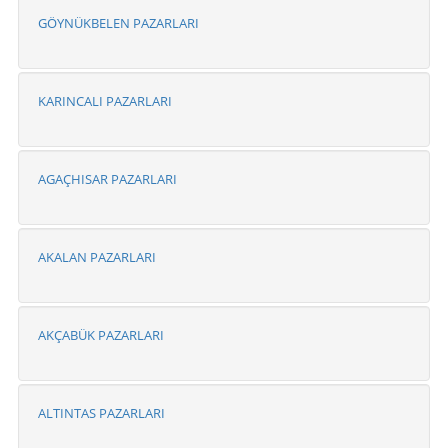
GÖYNÜKBELEN PAZARLARI
KARINCALI PAZARLARI
AGAÇHISAR PAZARLARI
AKALAN PAZARLARI
AKÇABÜK PAZARLARI
ALTINTAS PAZARLARI