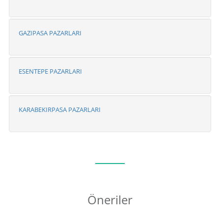
GAZIPASA PAZARLARI
ESENTEPE PAZARLARI
KARABEKIRPASA PAZARLARI
Öneriler