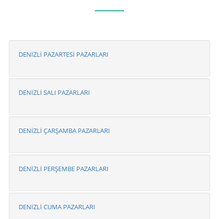
DENİZLİ PAZARTESİ PAZARLARI
DENİZLİ SALI PAZARLARI
DENİZLİ ÇARŞAMBA PAZARLARI
DENİZLİ PERŞEMBE PAZARLARI
DENİZLİ CUMA PAZARLARI