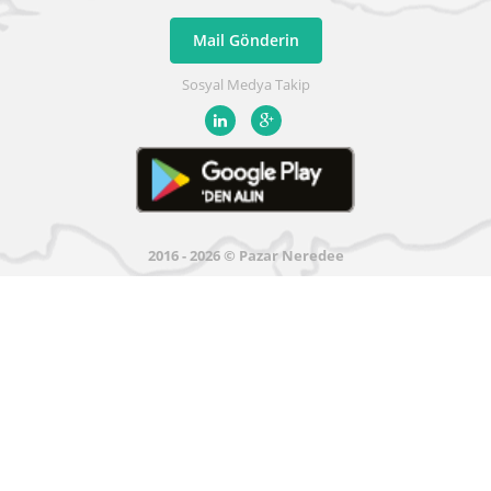
Mail Gönderin
Sosyal Medya Takip
2016 - 2026 © Pazar Neredee