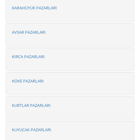
KARAHÜYÜK PAZARLARI
AVSAR PAZARLARI
KIRCA PAZARLARI
KÖKE PAZARLARI
KURTLAR PAZARLARI
KUYUCAK PAZARLARI