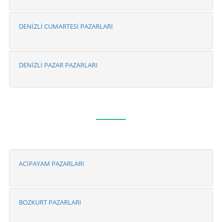
DENİZLİ CUMARTESİ PAZARLARI
DENİZLİ PAZAR PAZARLARI
ACIPAYAM PAZARLARI
BOZKURT PAZARLARI