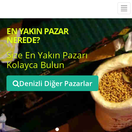
Tog
navi
EN YAKIN PAZAR
NEREDE?
Size En Yakın Pazarı
Kolayca Bulun
Denizli Diğer Pazarlar