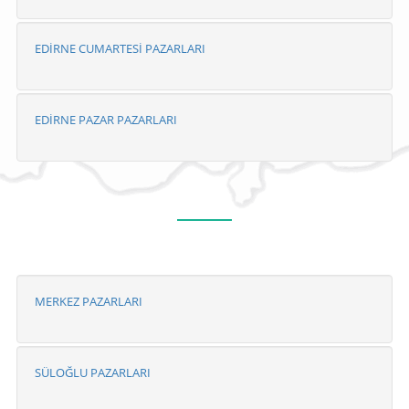
EDİRNE CUMARTESİ PAZARLARI
EDİRNE PAZAR PAZARLARI
MERKEZ PAZARLARI
SÜLOĞLU PAZARLARI