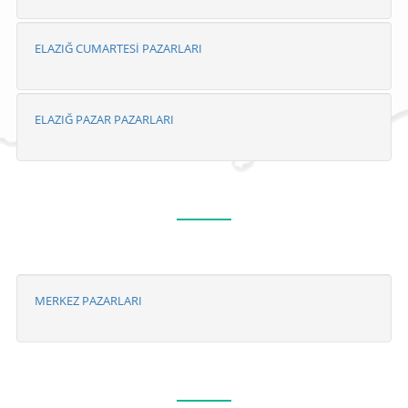
ELAZIĞ CUMARTESİ PAZARLARI
ELAZIĞ PAZAR PAZARLARI
MERKEZ PAZARLARI