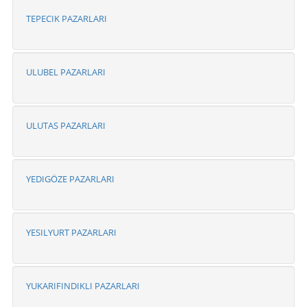
TEPECIK PAZARLARI
ULUBEL PAZARLARI
ULUTAS PAZARLARI
YEDIGÖZE PAZARLARI
YESILYURT PAZARLARI
YUKARIFINDIKLI PAZARLARI