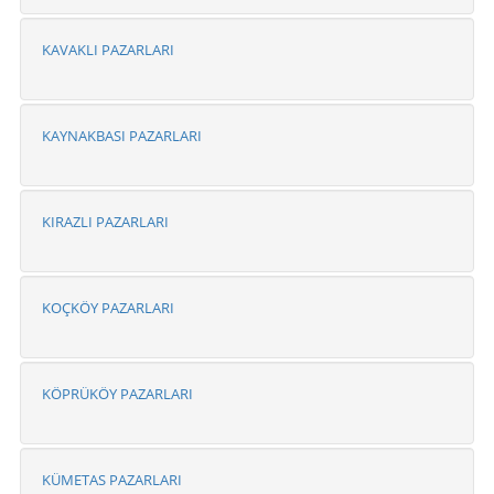
KAVAKLI PAZARLARI
KAYNAKBASI PAZARLARI
KIRAZLI PAZARLARI
KOÇKÖY PAZARLARI
KÖPRÜKÖY PAZARLARI
KÜMETAS PAZARLARI