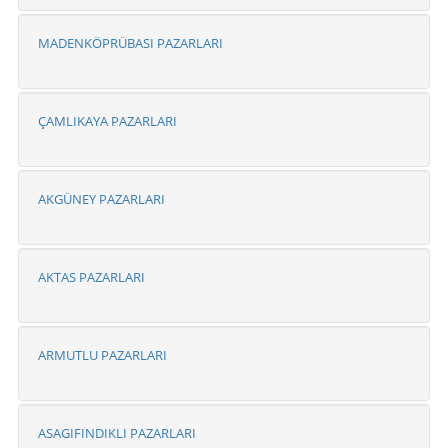
MADENKÖPRÜBASI PAZARLARI
ÇAMLIKAYA PAZARLARI
AKGÜNEY PAZARLARI
AKTAS PAZARLARI
ARMUTLU PAZARLARI
ASAGIFINDIKLI PAZARLARI