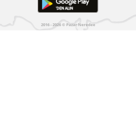
2016 - 2026 © Pazar Neredee