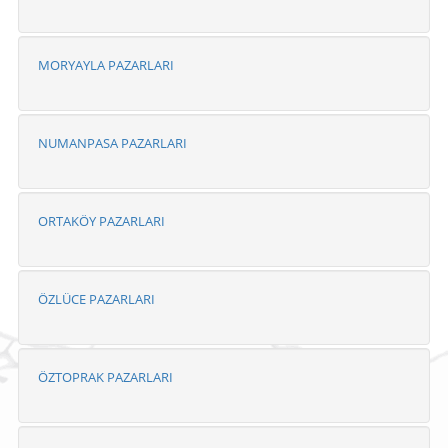
MORYAYLA PAZARLARI
NUMANPASA PAZARLARI
ORTAKÖY PAZARLARI
ÖZLÜCE PAZARLARI
ÖZTOPRAK PAZARLARI