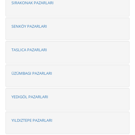
SIRAKONAK PAZARLARI
SENKÖY PAZARLARI
TASLICA PAZARLARI
ÜZÜMBAGI PAZARLARI
YEDIGÖL PAZARLARI
YILDIZTEPE PAZARLARI