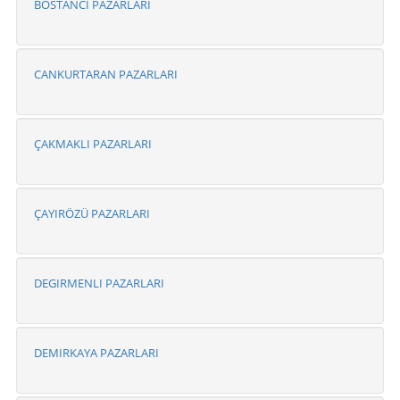
BOSTANCI PAZARLARI
CANKURTARAN PAZARLARI
ÇAKMAKLI PAZARLARI
ÇAYIRÖZÜ PAZARLARI
DEGIRMENLI PAZARLARI
DEMIRKAYA PAZARLARI