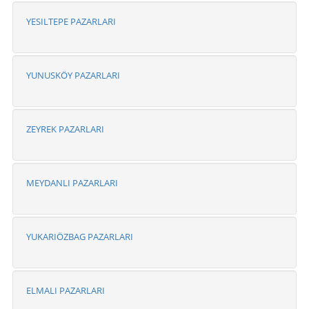
YESILTEPE PAZARLARI
YUNUSKÖY PAZARLARI
ZEYREK PAZARLARI
MEYDANLI PAZARLARI
YUKARIÖZBAG PAZARLARI
ELMALI PAZARLARI