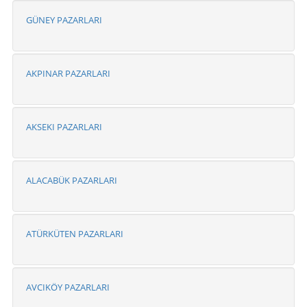
GÜNEY PAZARLARI
AKPINAR PAZARLARI
AKSEKI PAZARLARI
ALACABÜK PAZARLARI
ATÜRKÜTEN PAZARLARI
AVCIKÖY PAZARLARI