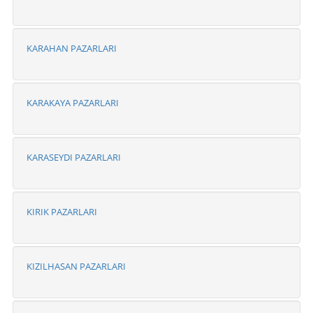
KARAHAN PAZARLARI
KARAKAYA PAZARLARI
KARASEYDI PAZARLARI
KIRIK PAZARLARI
KIZILHASAN PAZARLARI