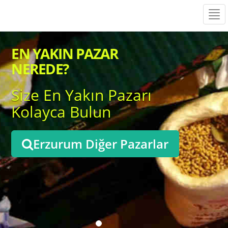
Tog
navi
EN YAKIN PAZAR
NEREDE?
Size En Yakın Pazarı
Kolayca Bulun
Erzurum Diğer Pazarlar