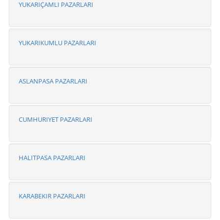
YUKARIÇAMLI PAZARLARI
YUKARIKUMLU PAZARLARI
ASLANPASA PAZARLARI
CUMHURIYET PAZARLARI
HALITPASA PAZARLARI
KARABEKIR PAZARLARI