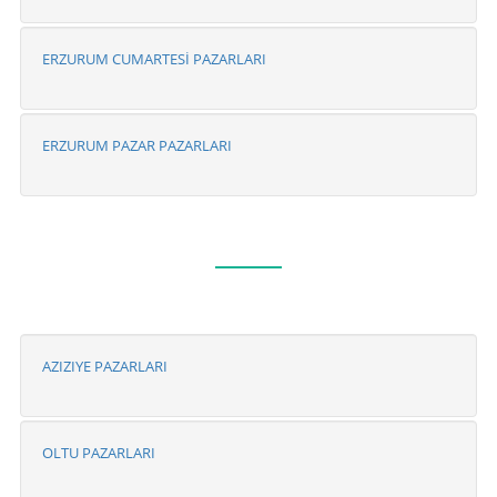
ERZURUM CUMARTESİ PAZARLARI
ERZURUM PAZAR PAZARLARI
AZIZIYE PAZARLARI
OLTU PAZARLARI