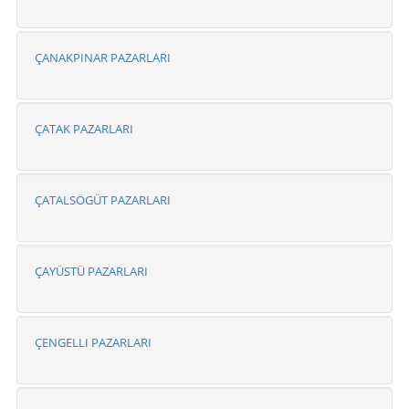
ÇANAKPINAR PAZARLARI
ÇATAK PAZARLARI
ÇATALSÖGÜT PAZARLARI
ÇAYÜSTÜ PAZARLARI
ÇENGELLI PAZARLARI