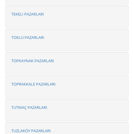
TEKELI PAZARLARI
TOKLU PAZARLARI
TOPKAYNAK PAZARLARI
TOPRAKKALE PAZARLARI
TUTMAÇ PAZARLARI
TUZLAKÖY PAZARLARI