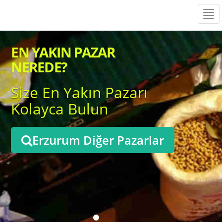
Tog
navi
EN YAKIN PAZAR
NEREDE?
Size En Yakın Pazarı
Kolayca Bulun
Erzurum Diğer Pazarlar