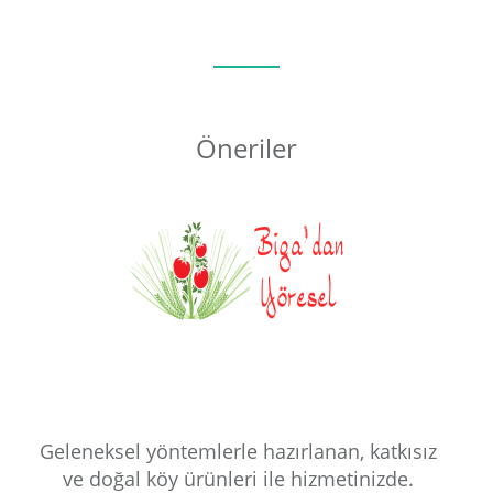
Öneriler
Geleneksel yöntemlerle hazırlanan, katkısız
ve doğal köy ürünleri ile hizmetinizde.