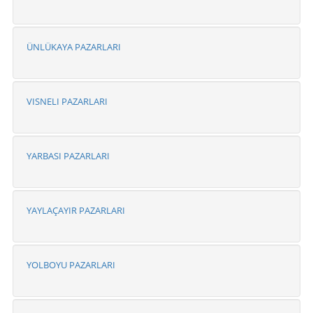
ÜNLÜKAYA PAZARLARI
VISNELI PAZARLARI
YARBASI PAZARLARI
YAYLAÇAYIR PAZARLARI
YOLBOYU PAZARLARI