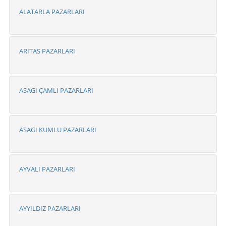
ALATARLA PAZARLARI
ARITAS PAZARLARI
ASAGI ÇAMLI PAZARLARI
ASAGI KUMLU PAZARLARI
AYVALI PAZARLARI
AYYILDIZ PAZARLARI