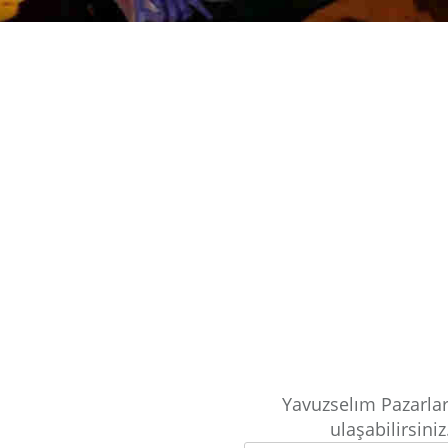
Yavuzselım Pazarlar
ulaşabilirsiniz