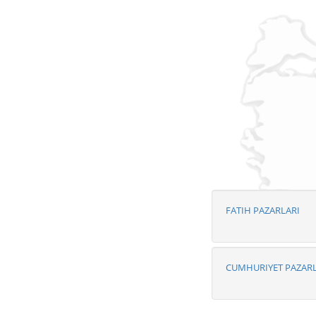
FATIH PAZARLARI
CUMHURIYET PAZARL