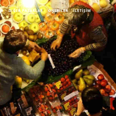
AR
DIĞER PAZARLAR
ÖNERILER
İLETIŞIM