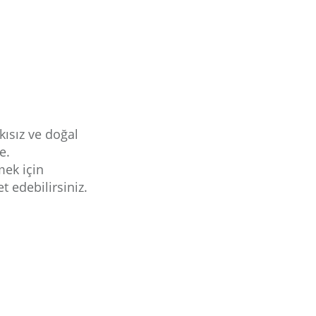
kısız ve doğal
e.
mek için
t edebilirsiniz.