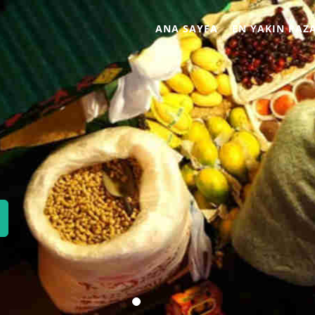
ANA SAYFA
EN YAKIN PAZ