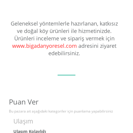
Geleneksel yöntemlerle hazırlanan, katkısız
ve doğal köy ürünleri ile hizmetinizde.
Ürünleri inceleme ve sipariş vermek için
www.bigadanyoresel.com
adresini ziyaret
edebilirsiniz.
Puan Ver
Bu pazara ait aşağıdaki kategoriler için puanlama yapabilirsiniz
Ulaşım
Ulaşım Kolaylığı