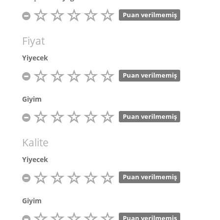
Puan verilmemiş
Fiyat
Yiyecek
Puan verilmemiş
Giyim
Puan verilmemiş
Kalite
Yiyecek
Puan verilmemiş
Giyim
Puan verilmemiş