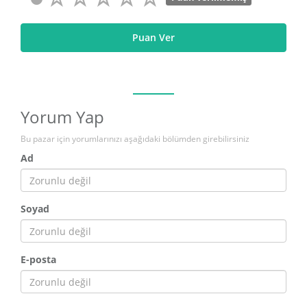
Puan Ver
Yorum Yap
Bu pazar için yorumlarınızı aşağıdaki bölümden girebilirsiniz
Ad
Soyad
E-posta