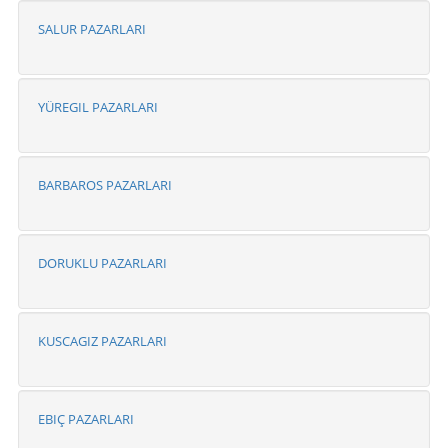
SALUR PAZARLARI
YÜREGIL PAZARLARI
BARBAROS PAZARLARI
DORUKLU PAZARLARI
KUSCAGIZ PAZARLARI
EBIÇ PAZARLARI