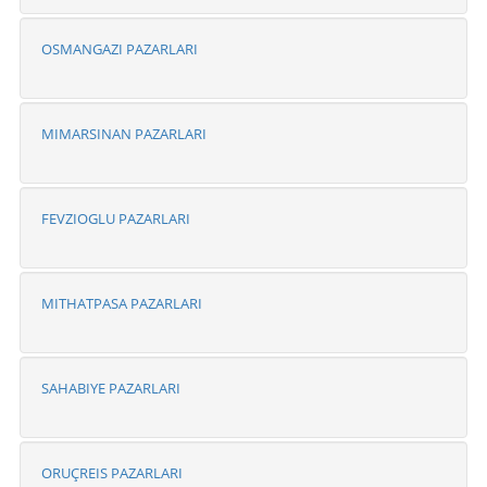
OSMANGAZI PAZARLARI
MIMARSINAN PAZARLARI
FEVZIOGLU PAZARLARI
MITHATPASA PAZARLARI
SAHABIYE PAZARLARI
ORUÇREIS PAZARLARI