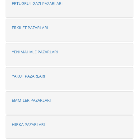
ERTUGRUL GAZI PAZARLARI
ERKILET PAZARLARI
YENIMAHALE PAZARLARI
YAKUT PAZARLARI
EMMILER PAZARLARI
HIRKA PAZARLARI