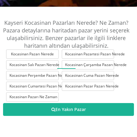
Kayseri Kocasinan Pazarları Nerede? Ne Zaman?
Pazara detaylarına haritadan pazar yerini seçerek
ulaşabilirsiniz. Benzer pazarlar ile ilgili linklere
haritanın altından ulaşabilirsiniz.
Kocasinan Pazarı Nerede
Kocasinan Pazartesi Pazarı Nerede
Kocasinan Salı Pazarı Nerede
Kocasinan Çarşamba Pazarı Nerede
Kocasinan Perşembe Pazarı Nerede
Kocasinan Cuma Pazarı Nerede
Kocasinan Cumartesi Pazarı Nerede
Kocasinan Pazar Pazarı Nerede
Kocasinan Pazarı Ne Zaman
En Yakın Pazar