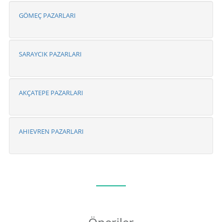
GÖMEÇ PAZARLARI
SARAYCIK PAZARLARI
AKÇATEPE PAZARLARI
AHIEVREN PAZARLARI