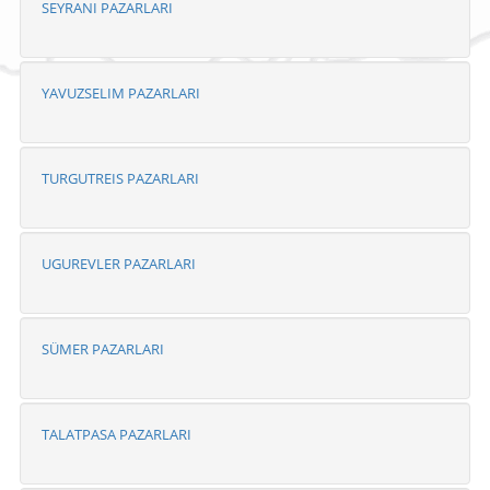
SEYRANI PAZARLARI
YAVUZSELIM PAZARLARI
TURGUTREIS PAZARLARI
UGUREVLER PAZARLARI
SÜMER PAZARLARI
TALATPASA PAZARLARI