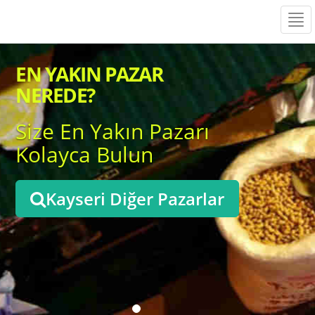
Tog
navi
EN YAKIN PAZAR
NEREDE?
Size En Yakın Pazarı
Kolayca Bulun
Kayseri Diğer Pazarlar