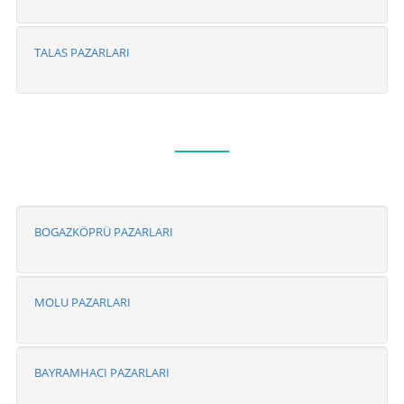
TALAS PAZARLARI
BOGAZKÖPRÜ PAZARLARI
MOLU PAZARLARI
BAYRAMHACI PAZARLARI