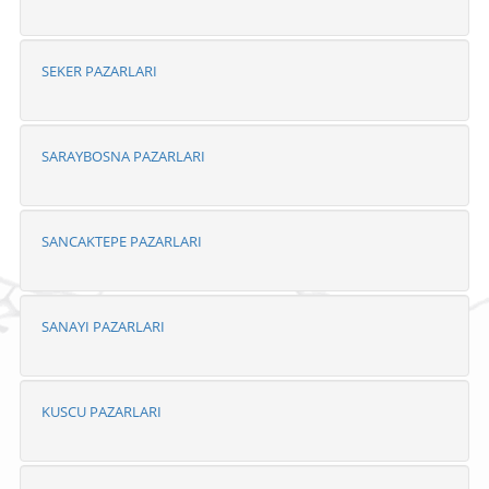
SEKER PAZARLARI
SARAYBOSNA PAZARLARI
SANCAKTEPE PAZARLARI
SANAYI PAZARLARI
KUSCU PAZARLARI