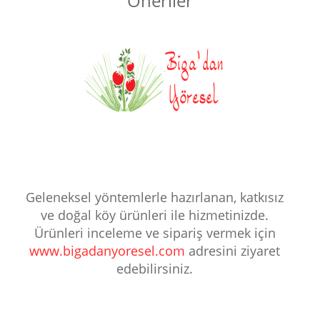
Öneriler
Geleneksel yöntemlerle hazırlanan, katkısız
ve doğal köy ürünleri ile hizmetinizde.
Ürünleri inceleme ve sipariş vermek için
www.bigadanyoresel.com
adresini ziyaret
edebilirsiniz.