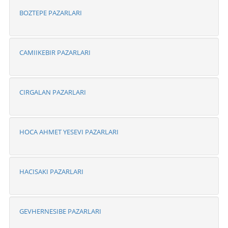
BOZTEPE PAZARLARI
CAMIIKEBIR PAZARLARI
CIRGALAN PAZARLARI
HOCA AHMET YESEVI PAZARLARI
HACISAKI PAZARLARI
GEVHERNESIBE PAZARLARI