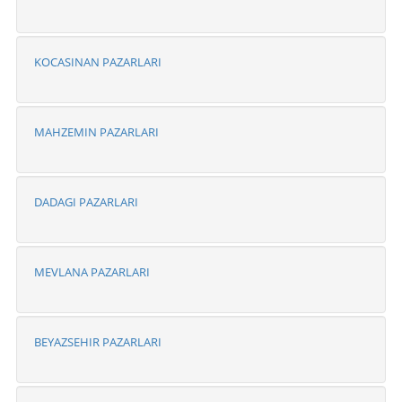
KOCASINAN PAZARLARI
MAHZEMIN PAZARLARI
DADAGI PAZARLARI
MEVLANA PAZARLARI
BEYAZSEHIR PAZARLARI