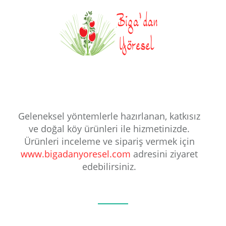
Geleneksel yöntemlerle hazırlanan, katkısız
ve doğal köy ürünleri ile hizmetinizde.
Ürünleri inceleme ve sipariş vermek için
www.bigadanyoresel.com
adresini ziyaret
edebilirsiniz.