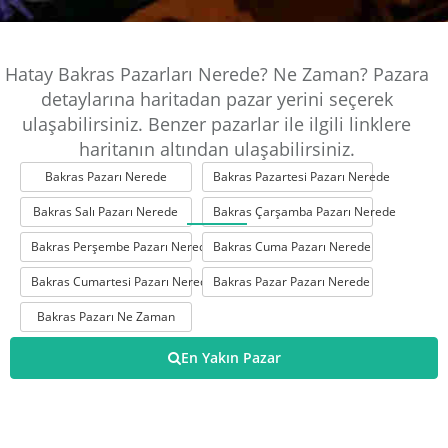
Hatay Bakras Pazarları Nerede? Ne Zaman? Pazara
detaylarına haritadan pazar yerini seçerek
ulaşabilirsiniz. Benzer pazarlar ile ilgili linklere
haritanın altından ulaşabilirsiniz.
Bakras Pazarı Nerede
Bakras Pazartesi Pazarı Nerede
Bakras Salı Pazarı Nerede
Bakras Çarşamba Pazarı Nerede
Bakras Perşembe Pazarı Nerede
Bakras Cuma Pazarı Nerede
Bakras Cumartesi Pazarı Nerede
Bakras Pazar Pazarı Nerede
Bakras Pazarı Ne Zaman
En Yakın Pazar