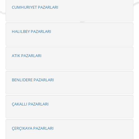
CUMHURIYET PAZARLARI
HALILBEY PAZARLARI
ATIK PAZARLARI
BENLIDERE PAZARLARI
ÇAKALLI PAZARLARI
ÇERÇIKAYA PAZARLARI