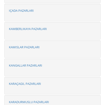
IÇADA PAZARLARI
KAMBERLIKAYA PAZARLARI
KAMISLAR PAZARLARI
KANGALLAR PAZARLARI
KARAÇAGIL PAZARLARI
KARADURMUSLU PAZARLARI