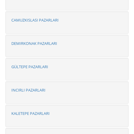
CAMUZKISLASI PAZARLARI
DEMIRKONAK PAZARLARI
GÜLTEPE PAZARLARI
INCIRLI PAZARLARI
KALETEPE PAZARLARI