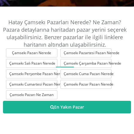
Hatay Çamsekı Pazarları Nerede? Ne Zaman?
Pazara detaylarına haritadan pazar yerini seçerek
ulaşabilirsiniz. Benzer pazarlar ile ilgili linklere
haritanın altından ulaşabilirsiniz.
Çamsekı Pazarı Nerede
Çamsekı Pazartesi Pazarı Nerede
Çamsekı Salı Pazarı Nerede
Çamsekı Çarşamba Pazarı Nerede
Çamsekı Perşembe Pazarı Nerede
Çamsekı Cuma Pazarı Nerede
Çamsekı Cumartesi Pazarı Nerede
Çamsekı Pazar Pazarı Nerede
Çamsekı Pazarı Ne Zaman
En Yakın Pazar