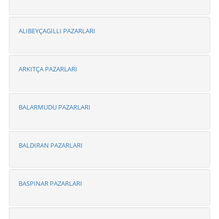
ALIBEYÇAGILLI PAZARLARI
ARKITÇA PAZARLARI
BALARMUDU PAZARLARI
BALDIRAN PAZARLARI
BASPINAR PAZARLARI