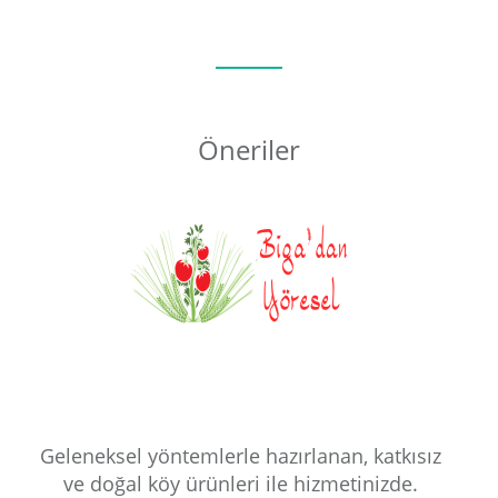
Öneriler
Geleneksel yöntemlerle hazırlanan, katkısız
ve doğal köy ürünleri ile hizmetinizde.