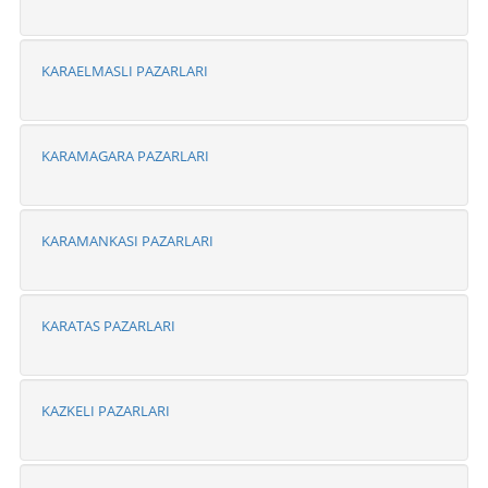
KARAELMASLI PAZARLARI
KARAMAGARA PAZARLARI
KARAMANKASI PAZARLARI
KARATAS PAZARLARI
KAZKELI PAZARLARI