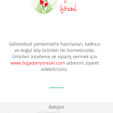
Geleneksel yöntemlerle hazırlanan, katkısız
ve doğal köy ürünleri ile hizmetinizde.
Ürünleri inceleme ve sipariş vermek için
www.bigadanyoresel.com
adresini ziyaret
edebilirsiniz.
İletişim