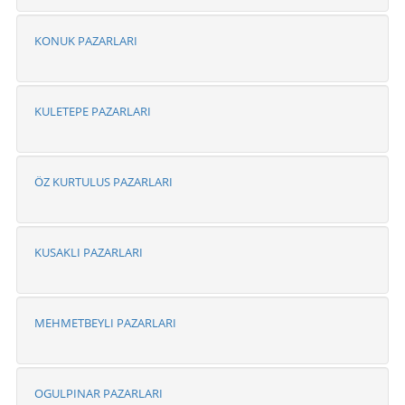
KONUK PAZARLARI
KULETEPE PAZARLARI
ÖZ KURTULUS PAZARLARI
KUSAKLI PAZARLARI
MEHMETBEYLI PAZARLARI
OGULPINAR PAZARLARI