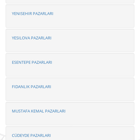
YENISEHIR PAZARLARI
YESILOVA PAZARLARI
ESENTEPE PAZARLARI
FIDANLIK PAZARLARI
MUSTAFA KEMAL PAZARLARI
CÜDEYDE PAZARLARI