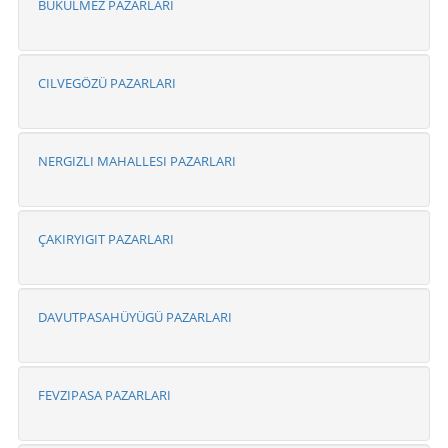
BÜKÜLMEZ PAZARLARI
CILVEGÖZÜ PAZARLARI
NERGIZLI MAHALLESI PAZARLARI
ÇAKIRYIGIT PAZARLARI
DAVUTPASAHÜYÜGÜ PAZARLARI
FEVZIPASA PAZARLARI