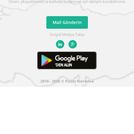
Öneri, şikayetleriniz ve katkıda bulunmak için iletişim kurabilirsiniz
Mail Gönderin
Sosyal Medya Takip
2016 - 2026 © Pazar Neredee