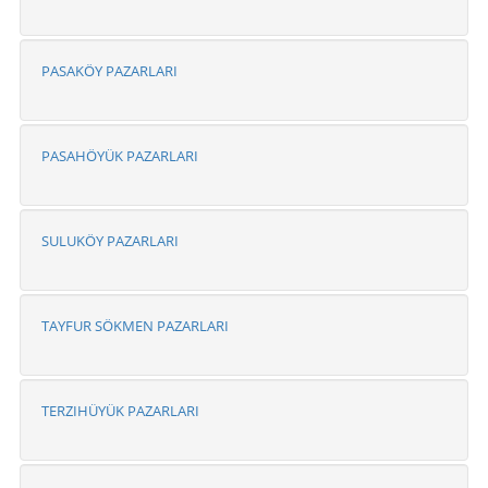
PASAKÖY PAZARLARI
PASAHÖYÜK PAZARLARI
SULUKÖY PAZARLARI
TAYFUR SÖKMEN PAZARLARI
TERZIHÜYÜK PAZARLARI