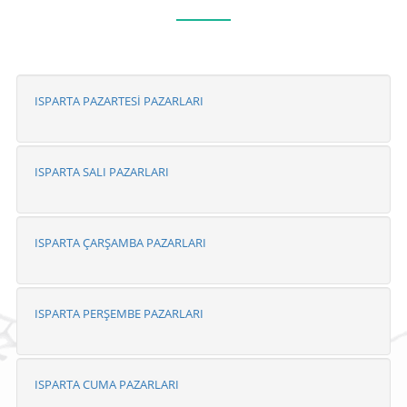
ISPARTA PAZARTESİ PAZARLARI
ISPARTA SALI PAZARLARI
ISPARTA ÇARŞAMBA PAZARLARI
ISPARTA PERŞEMBE PAZARLARI
ISPARTA CUMA PAZARLARI