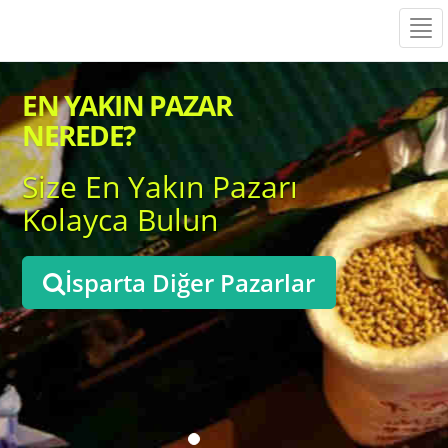
Tog
navi
EN YAKIN PAZAR
NEREDE?
Size En Yakın Pazarı
Kolayca Bulun
İsparta Diğer Pazarlar