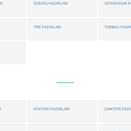
RI
ÖDEMİŞ PAZARLARI
SEFERİHİSAR P
TİRE PAZARLARI
TORBALI PAZA
I
ATATÜRK PAZARLARI
ÇAMTEPE PAZA