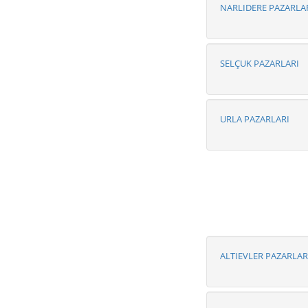
NARLIDERE PAZARLA
SELÇUK PAZARLARI
URLA PAZARLARI
ALTIEVLER PAZARLAR