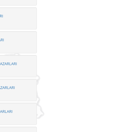
RI
ARI
AZARLARI
ZARLARI
ARLARI