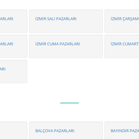
ZARLARI
İZMİR SALI PAZARLARI
İZMİR ÇARŞAM
ZARLARI
İZMİR CUMA PAZARLARI
İZMİR CUMART
ARI
BALÇOVA PAZARLARI
BAYINDIR PAZ