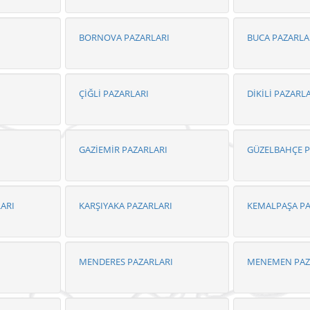
BORNOVA PAZARLARI
BUCA PAZARLA
ÇİĞLİ PAZARLARI
DİKİLİ PAZARL
GAZİEMİR PAZARLARI
GÜZELBAHÇE P
ARI
KARŞIYAKA PAZARLARI
KEMALPAŞA PA
MENDERES PAZARLARI
MENEMEN PAZ