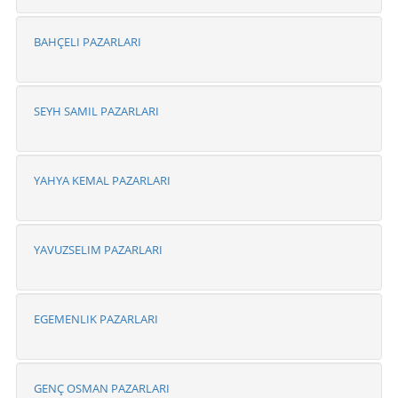
BAHÇELI PAZARLARI
SEYH SAMIL PAZARLARI
YAHYA KEMAL PAZARLARI
YAVUZSELIM PAZARLARI
EGEMENLIK PAZARLARI
GENÇ OSMAN PAZARLARI