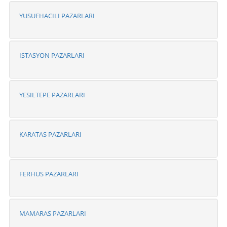
YUSUFHACILI PAZARLARI
ISTASYON PAZARLARI
YESILTEPE PAZARLARI
KARATAS PAZARLARI
FERHUS PAZARLARI
MAMARAS PAZARLARI