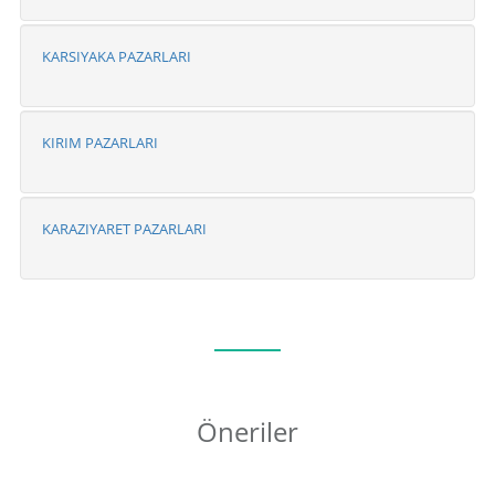
KARSIYAKA PAZARLARI
KIRIM PAZARLARI
KARAZIYARET PAZARLARI
Öneriler