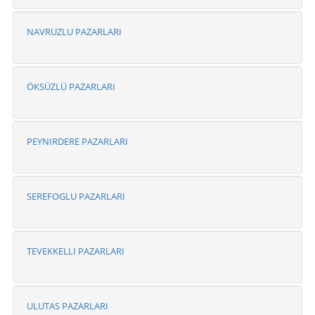
NAVRUZLU PAZARLARI
ÖKSÜZLÜ PAZARLARI
PEYNIRDERE PAZARLARI
SEREFOGLU PAZARLARI
TEVEKKELLI PAZARLARI
ULUTAS PAZARLARI