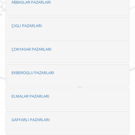
ABBASLAR PAZARLARI
ÇIGLI PAZARLARI
ÇOKYASAR PAZARLARI
EKBEROGLU PAZARLARI
ELMALAR PAZARLARI
GAFFARLI PAZARLARI