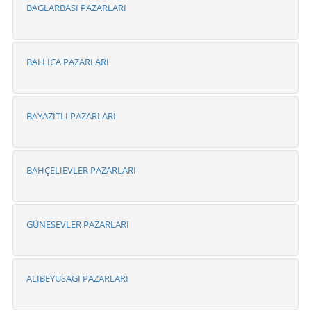
BAGLARBASI PAZARLARI
BALLICA PAZARLARI
BAYAZITLI PAZARLARI
BAHÇELIEVLER PAZARLARI
GÜNESEVLER PAZARLARI
ALIBEYUSAGI PAZARLARI