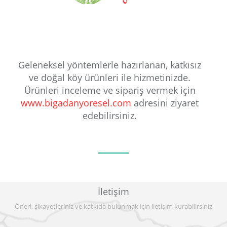
Geleneksel yöntemlerle hazırlanan, katkısız
ve doğal köy ürünleri ile hizmetinizde.
Ürünleri inceleme ve sipariş vermek için
www.bigadanyoresel.com
adresini ziyaret
edebilirsiniz.
İletişim
Öneri, şikayetleriniz ve katkıda bulunmak için iletişim kurabilirsiniz