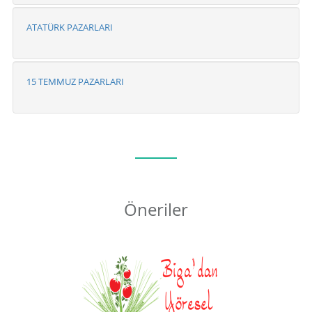
ATATÜRK PAZARLARI
15 TEMMUZ PAZARLARI
Öneriler