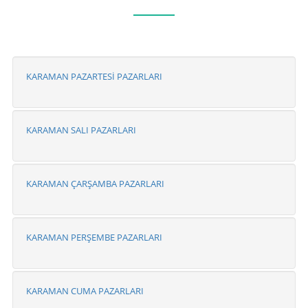
KARAMAN PAZARTESİ PAZARLARI
KARAMAN SALI PAZARLARI
KARAMAN ÇARŞAMBA PAZARLARI
KARAMAN PERŞEMBE PAZARLARI
KARAMAN CUMA PAZARLARI