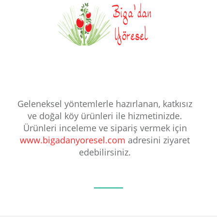
Geleneksel yöntemlerle hazırlanan, katkısız
ve doğal köy ürünleri ile hizmetinizde.
Ürünleri inceleme ve sipariş vermek için
www.bigadanyoresel.com
adresini ziyaret
edebilirsiniz.