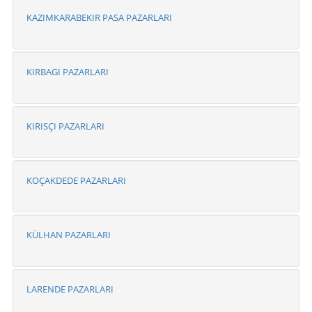
KAZIMKARABEKIR PASA PAZARLARI
KIRBAGI PAZARLARI
KIRISÇI PAZARLARI
KOÇAKDEDE PAZARLARI
KÜLHAN PAZARLARI
LARENDE PAZARLARI