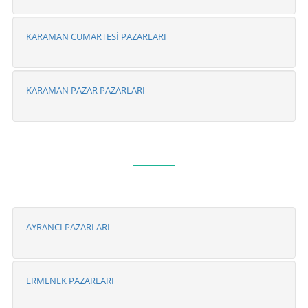
KARAMAN CUMARTESİ PAZARLARI
KARAMAN PAZAR PAZARLARI
AYRANCI PAZARLARI
ERMENEK PAZARLARI