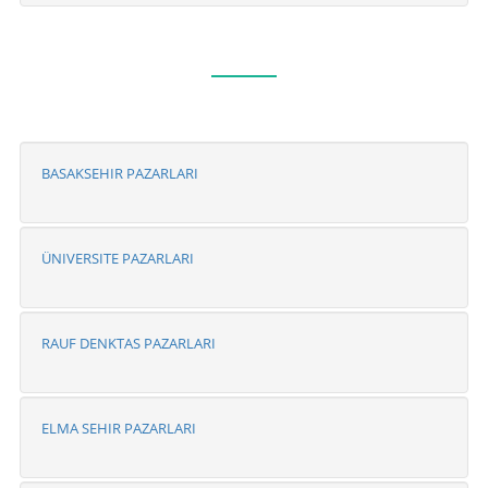
BASAKSEHIR PAZARLARI
ÜNIVERSITE PAZARLARI
RAUF DENKTAS PAZARLARI
ELMA SEHIR PAZARLARI