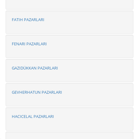
FATIH PAZARLARI
FENARI PAZARLARI
GAZIDÜKKAN PAZARLARI
GEVHERHATUN PAZARLARI
HACICELAL PAZARLARI