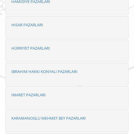
HAMIDIYE PAZARLARI
HISAR PAZARLARI
HÜRRIYET PAZARLARI
IBRAHIM HAKKI KONYALI PAZARLARI
IMARET PAZARLARI
KARAMANOGLU MEHMET BEY PAZARLARI