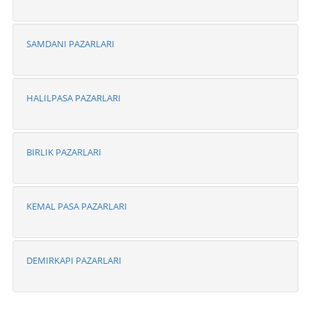
SAMDANI PAZARLARI
HALILPASA PAZARLARI
BIRLIK PAZARLARI
KEMAL PASA PAZARLARI
DEMIRKAPI PAZARLARI