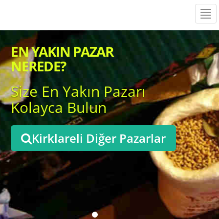
Tog
navi
EN YAKIN PAZAR
NEREDE?
Size En Yakın Pazarı
Kolayca Bulun
Kirklareli Diğer Pazarlar