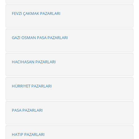
FEVZI ÇAKMAK PAZARLARI
GAZI OSMAN PASA PAZARLARI
HACIHASAN PAZARLARI
HÜRRIYET PAZARLARI
PASA PAZARLARI
HATIP PAZARLARI