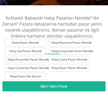
Kırklareli Babaeski Hatıp Pazarları Nerede? Ne
Zaman? Pazara detaylarına haritadan pazar yerini
seçerek ulaşabilirsiniz. Benzer pazarlar ile ilgili
linklere haritanın altından ulaşabilirsiniz.
Hatıp Pazarı Nerede
Hatıp Pazartesi Pazarı Nerede
Hatıp Salı Pazarı Nerede
Hatıp Çarşamba Pazarı Nerede
Hatıp Perşembe Pazarı Nerede
Hatıp Cuma Pazarı Nerede
Hatıp Cumartesi Pazarı Nerede
Hatıp Pazar Pazarı Nerede
Hatıp Pazarı Ne Zaman
En Yakın Pazar