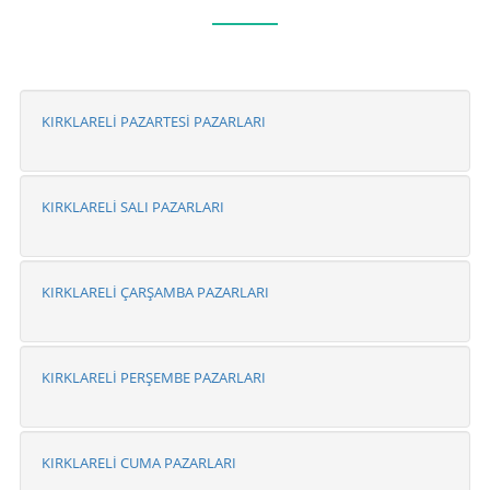
KIRKLARELİ PAZARTESİ PAZARLARI
KIRKLARELİ SALI PAZARLARI
KIRKLARELİ ÇARŞAMBA PAZARLARI
KIRKLARELİ PERŞEMBE PAZARLARI
KIRKLARELİ CUMA PAZARLARI