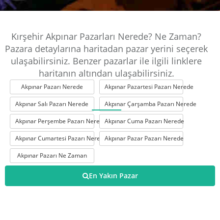
Kırşehir Akpınar Pazarları Nerede? Ne Zaman?
Pazara detaylarına haritadan pazar yerini seçerek
ulaşabilirsiniz. Benzer pazarlar ile ilgili linklere
haritanın altından ulaşabilirsiniz.
Akpınar Pazarı Nerede
Akpınar Pazartesi Pazarı Nerede
Akpınar Salı Pazarı Nerede
Akpınar Çarşamba Pazarı Nerede
Akpınar Perşembe Pazarı Nerede
Akpınar Cuma Pazarı Nerede
Akpınar Cumartesi Pazarı Nerede
Akpınar Pazar Pazarı Nerede
Akpınar Pazarı Ne Zaman
En Yakın Pazar