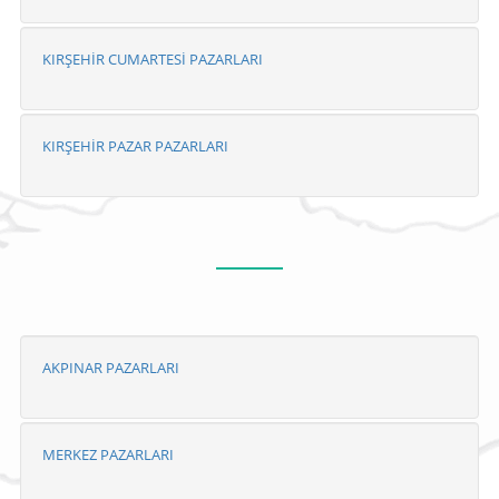
KIRŞEHİR CUMARTESİ PAZARLARI
KIRŞEHİR PAZAR PAZARLARI
AKPINAR PAZARLARI
MERKEZ PAZARLARI