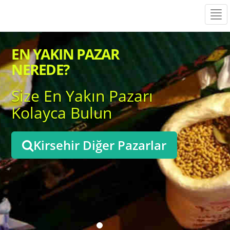
Tog
navi
EN YAKIN PAZAR
NEREDE?
Size En Yakın Pazarı
Kolayca Bulun
Kirsehir Diğer Pazarlar