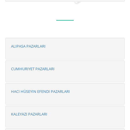
ALIPASA PAZARLARI
CUMHURIYET PAZARLARI
HACI HÜSEYIN EFENDI PAZARLARI
KALEYAZI PAZARLARI