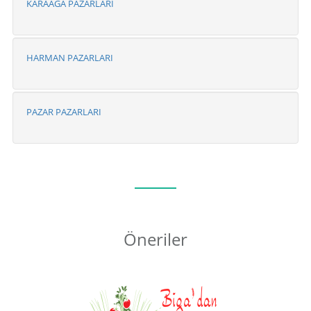
KARAAGA PAZARLARI
HARMAN PAZARLARI
PAZAR PAZARLARI
Öneriler