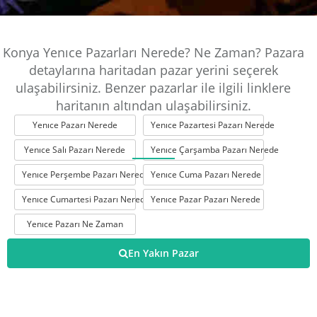
Konya Yenıce Pazarları Nerede? Ne Zaman? Pazara
detaylarına haritadan pazar yerini seçerek
ulaşabilirsiniz. Benzer pazarlar ile ilgili linklere
haritanın altından ulaşabilirsiniz.
Yenıce Pazarı Nerede
Yenıce Pazartesi Pazarı Nerede
Yenıce Salı Pazarı Nerede
Yenıce Çarşamba Pazarı Nerede
Yenıce Perşembe Pazarı Nerede
Yenıce Cuma Pazarı Nerede
Yenıce Cumartesi Pazarı Nerede
Yenıce Pazar Pazarı Nerede
Yenıce Pazarı Ne Zaman
En Yakın Pazar