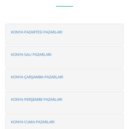
KONYA PAZARTESİ PAZARLARI
KONYA SALI PAZARLARI
KONYA ÇARŞAMBA PAZARLARI
KONYA PERŞEMBE PAZARLARI
KONYA CUMA PAZARLARI