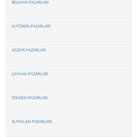
BELKAYA PAZARLARI
KUTÖREN PAZARLARI
AZIZIYE PAZARLARI
ÇAYHAN PAZARLARI
ZENGEN PAZARLARI
ALPASLAN PAZARLARI