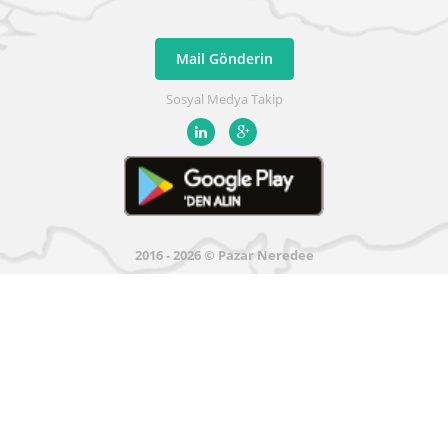
Mail Gönderin
Sosyal Medya Takip
2016 - 2026 © Pazar Neredee