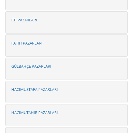
ETI PAZARLARI
FATIH PAZARLARI
GÜLBAHÇE PAZARLARI
HACIMUSTAFA PAZARLARI
HACIMUTAHIR PAZARLARI