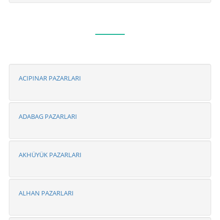
ACIPINAR PAZARLARI
ADABAG PAZARLARI
AKHÜYÜK PAZARLARI
ALHAN PAZARLARI