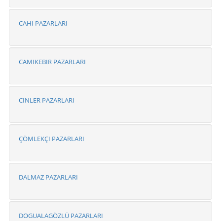
CAHI PAZARLARI
CAMIKEBIR PAZARLARI
CINLER PAZARLARI
ÇÖMLEKÇI PAZARLARI
DALMAZ PAZARLARI
DOGUALAGÖZLÜ PAZARLARI