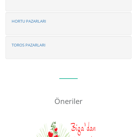
HORTU PAZARLARI
TOROS PAZARLARI
Öneriler