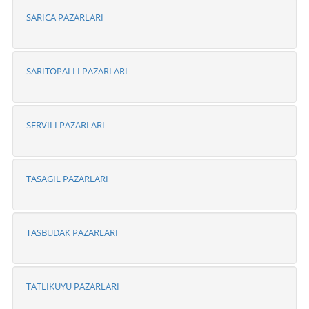
SARICA PAZARLARI
SARITOPALLI PAZARLARI
SERVILI PAZARLARI
TASAGIL PAZARLARI
TASBUDAK PAZARLARI
TATLIKUYU PAZARLARI