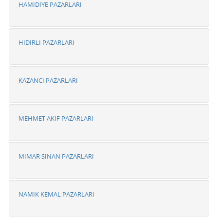
HAMIDIYE PAZARLARI
HIDIRLI PAZARLARI
KAZANCI PAZARLARI
MEHMET AKIF PAZARLARI
MIMAR SINAN PAZARLARI
NAMIK KEMAL PAZARLARI