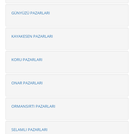
GÜNYÜZÜ PAZARLARI
KAYAKESEN PAZARLARI
KORU PAZARLARI
ONAR PAZARLARI
ORMANSIRTI PAZARLARI
SELAMLI PAZARLARI