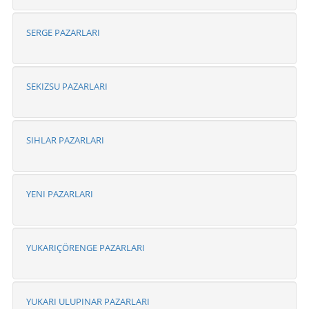
SERGE PAZARLARI
SEKIZSU PAZARLARI
SIHLAR PAZARLARI
YENI PAZARLARI
YUKARIÇÖRENGE PAZARLARI
YUKARI ULUPINAR PAZARLARI