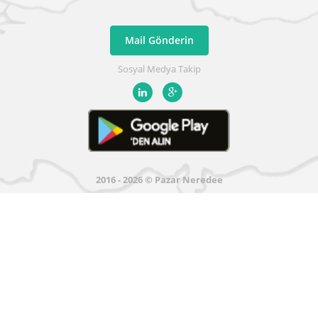
Mail Gönderin
Sosyal Medya Takip
2016 - 2026 © Pazar Neredee