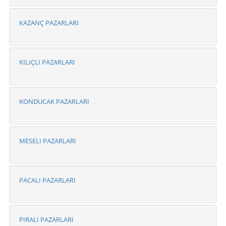
KAZANÇ PAZARLARI
KILIÇLI PAZARLARI
KONDUCAK PAZARLARI
MESELI PAZARLARI
PACALI PAZARLARI
PIRALI PAZARLARI