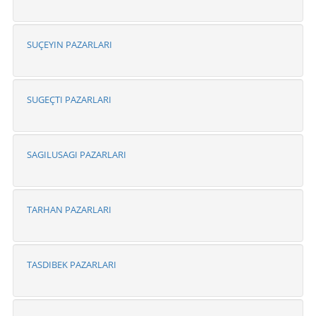
SUÇEYIN PAZARLARI
SUGEÇTI PAZARLARI
SAGILUSAGI PAZARLARI
TARHAN PAZARLARI
TASDIBEK PAZARLARI