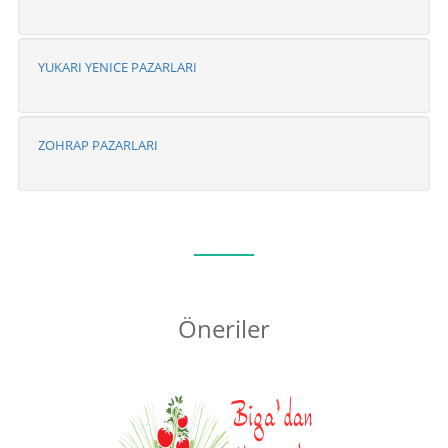
YUKARI YENICE PAZARLARI
ZOHRAP PAZARLARI
Öneriler