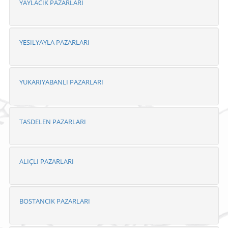
YAYLACIK PAZARLARI
YESILYAYLA PAZARLARI
YUKARIYABANLI PAZARLARI
TASDELEN PAZARLARI
ALIÇLI PAZARLARI
BOSTANCIK PAZARLARI