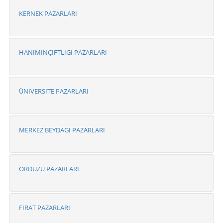
KERNEK PAZARLARI
HANIMINÇIFTLIGI PAZARLARI
ÜNIVERSITE PAZARLARI
MERKEZ BEYDAGI PAZARLARI
ORDUZU PAZARLARI
FIRAT PAZARLARI