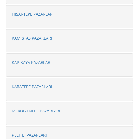
HISARTEPE PAZARLARI
KAMISTAS PAZARLARI
KAPIKAYA PAZARLARI
KARATEPE PAZARLARI
MERDIVENLER PAZARLARI
PELITLI PAZARLARI