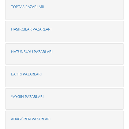
TOPTAS PAZARLARI
HASIRCILAR PAZARLARI
HATUNSUYU PAZARLARI
BAHRI PAZARLARI
YAYGIN PAZARLARI
ADAGÖREN PAZARLARI