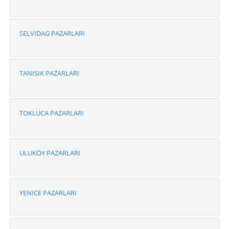
SELVIDAG PAZARLARI
TANISIK PAZARLARI
TOKLUCA PAZARLARI
ULUKÖY PAZARLARI
YENICE PAZARLARI