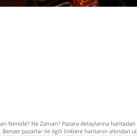
arı Nerede? Ne Zaman? Pazara detaylarına haritadan 
. Benzer pazarlar ile ilgili linklere haritanın altından ul