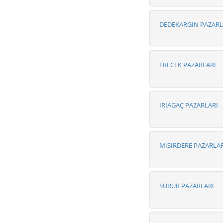
DEDEKARGIN PAZARL
ERECEK PAZARLARI
IRIAGAÇ PAZARLARI
MISIRDERE PAZARLAR
SÜRÜR PAZARLARI