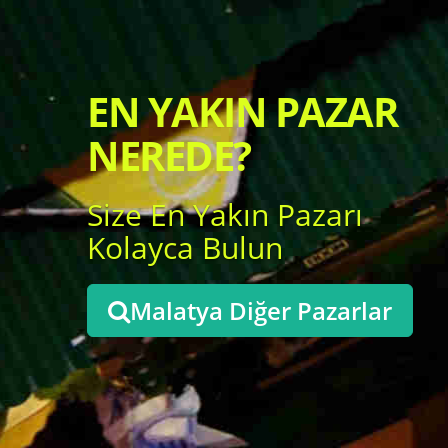
EN YAKIN PAZAR
NEREDE?
Size En Yakın Pazarı
Kolayca Bulun
Malatya Diğer Pazarlar