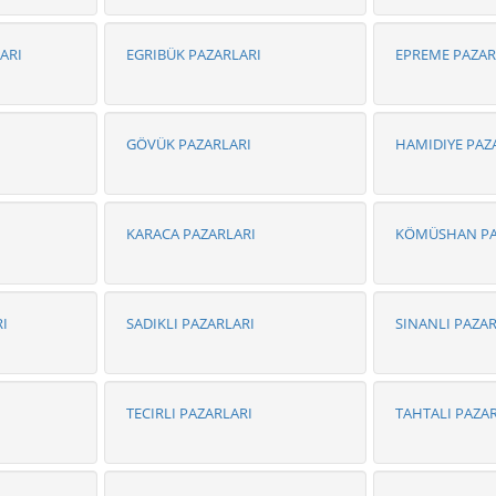
ARI
EGRIBÜK PAZARLARI
EPREME PAZAR
GÖVÜK PAZARLARI
HAMIDIYE PAZ
KARACA PAZARLARI
KÖMÜSHAN PA
I
SADIKLI PAZARLARI
SINANLI PAZAR
TECIRLI PAZARLARI
TAHTALI PAZA