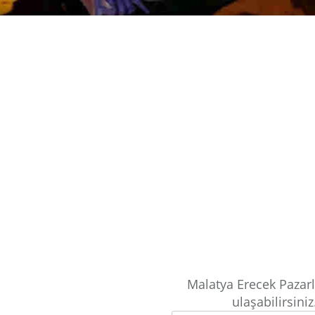
Malatya Erecek Pazarl
ulaşabilirsiniz