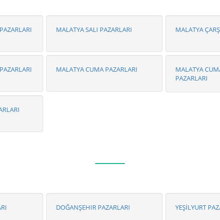
 PAZARLARI
MALATYA SALI PAZARLARI
MALATYA ÇARŞ
PAZARLARI
MALATYA CUMA PAZARLARI
MALATYA CUM
PAZARLARI
ARLARI
RI
DOĞANŞEHIR PAZARLARI
YEŞİLYURT PAZ