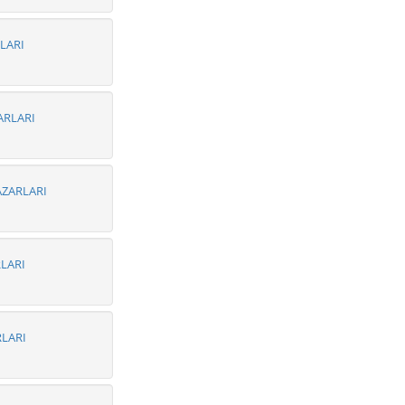
LARI
ARLARI
ZARLARI
LARI
RLARI