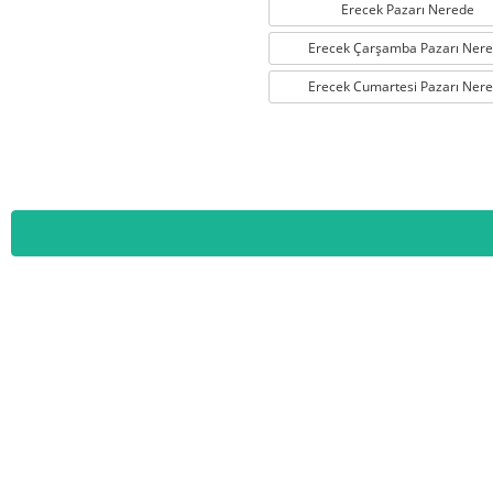
Erecek Pazarı Nerede
Erecek Çarşamba Pazarı Ner
Erecek Cumartesi Pazarı Ner