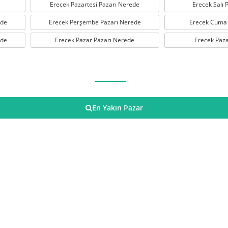
Erecek Pazartesi Pazarı Nerede
Erecek Salı 
ede
Erecek Perşembe Pazarı Nerede
Erecek Cuma 
ede
Erecek Pazar Pazarı Nerede
Erecek Paz
En Yakın Pazar