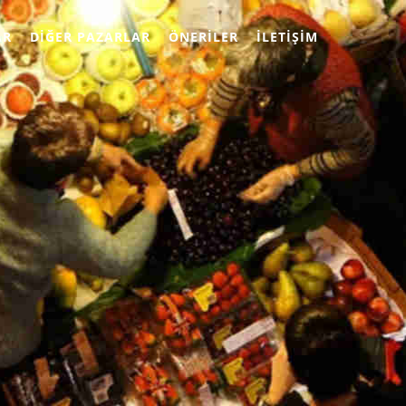
AR
DIĞER PAZARLAR
ÖNERILER
İLETIŞIM