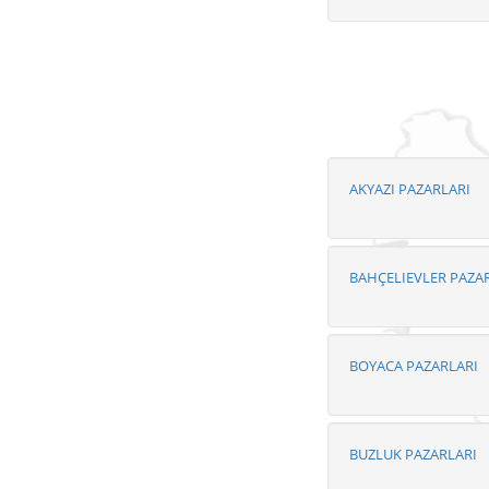
AKYAZI PAZARLARI
BAHÇELIEVLER PAZA
BOYACA PAZARLARI
BUZLUK PAZARLARI