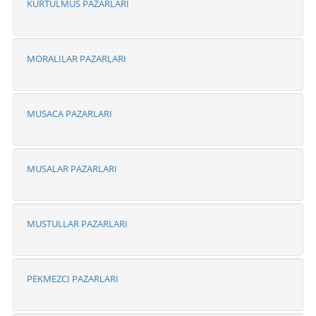
KURTULMUS PAZARLARI
MORALILAR PAZARLARI
MUSACA PAZARLARI
MUSALAR PAZARLARI
MUSTULLAR PAZARLARI
PEKMEZCI PAZARLARI