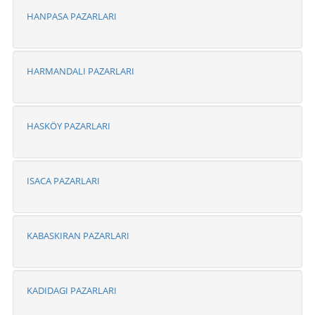
HANPASA PAZARLARI
HARMANDALI PAZARLARI
HASKÖY PAZARLARI
ISACA PAZARLARI
KABASKIRAN PAZARLARI
KADIDAGI PAZARLARI