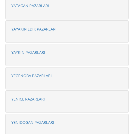
YATAGAN PAZARLARI
YAYAKIRILDIK PAZARLARI
YAYKIN PAZARLARI
YEGENOBA PAZARLARI
YENICE PAZARLARI
YENIDOGAN PAZARLARI