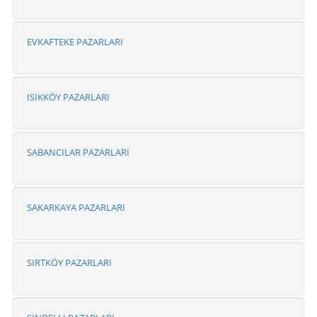
EVKAFTEKE PAZARLARI
ISIKKÖY PAZARLARI
SABANCILAR PAZARLARI
SAKARKAYA PAZARLARI
SIRTKÖY PAZARLARI