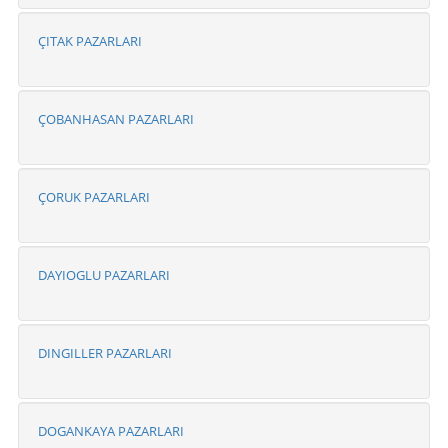
ÇITAK PAZARLARI
ÇOBANHASAN PAZARLARI
ÇORUK PAZARLARI
DAYIOGLU PAZARLARI
DINGILLER PAZARLARI
DOGANKAYA PAZARLARI