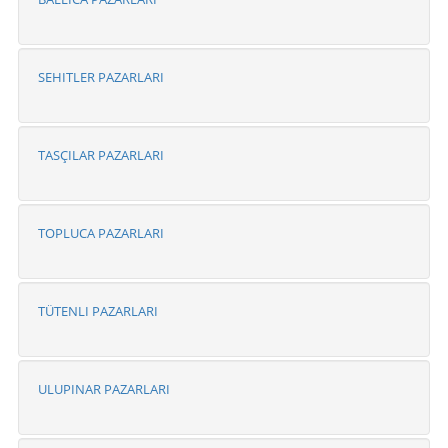
SEHITLER PAZARLARI
TASÇILAR PAZARLARI
TOPLUCA PAZARLARI
TÜTENLI PAZARLARI
ULUPINAR PAZARLARI