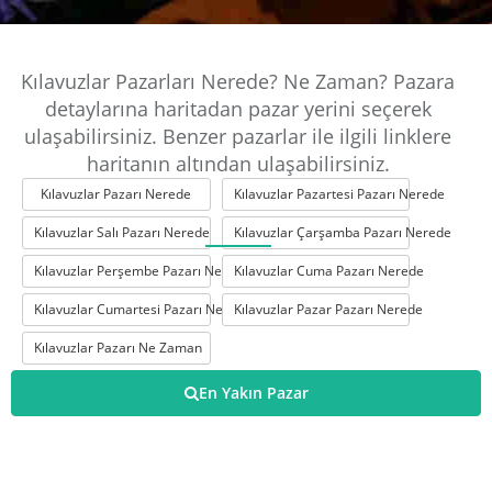
Kılavuzlar Pazarları Nerede? Ne Zaman? Pazara
detaylarına haritadan pazar yerini seçerek
ulaşabilirsiniz. Benzer pazarlar ile ilgili linklere
haritanın altından ulaşabilirsiniz.
Kılavuzlar Pazarı Nerede
Kılavuzlar Pazartesi Pazarı Nerede
Kılavuzlar Salı Pazarı Nerede
Kılavuzlar Çarşamba Pazarı Nerede
Kılavuzlar Perşembe Pazarı Nerede
Kılavuzlar Cuma Pazarı Nerede
Kılavuzlar Cumartesi Pazarı Nerede
Kılavuzlar Pazar Pazarı Nerede
Kılavuzlar Pazarı Ne Zaman
En Yakın Pazar