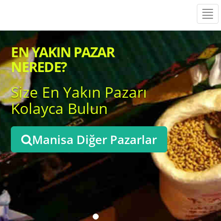
Tog
navi
EN YAKIN PAZAR
NEREDE?
Size En Yakın Pazarı
Kolayca Bulun
Manisa Diğer Pazarlar