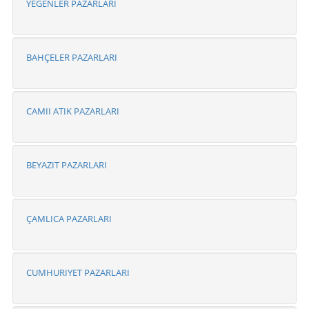
YEGENLER PAZARLARI
BAHÇELER PAZARLARI
CAMII ATIK PAZARLARI
BEYAZIT PAZARLARI
ÇAMLICA PAZARLARI
CUMHURIYET PAZARLARI