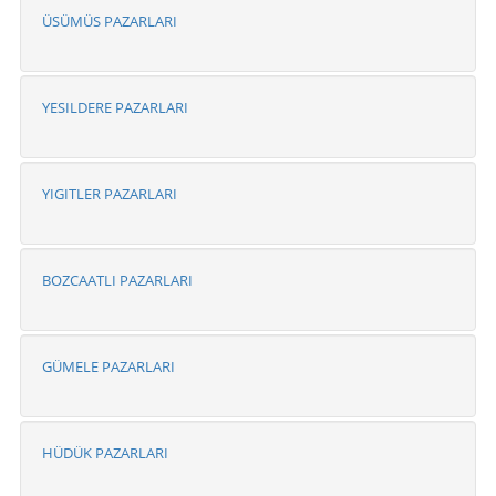
ÜSÜMÜS PAZARLARI
YESILDERE PAZARLARI
YIGITLER PAZARLARI
BOZCAATLI PAZARLARI
GÜMELE PAZARLARI
HÜDÜK PAZARLARI