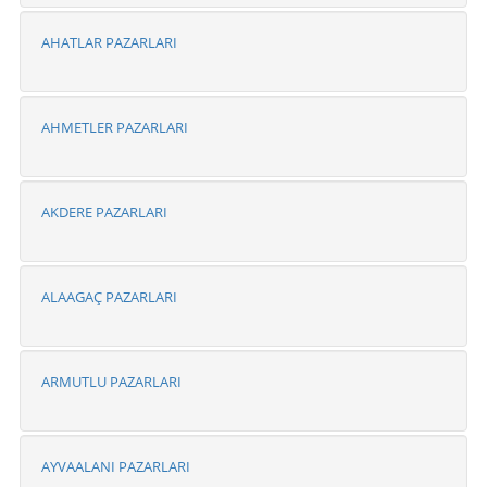
AHATLAR PAZARLARI
AHMETLER PAZARLARI
AKDERE PAZARLARI
ALAAGAÇ PAZARLARI
ARMUTLU PAZARLARI
AYVAALANI PAZARLARI