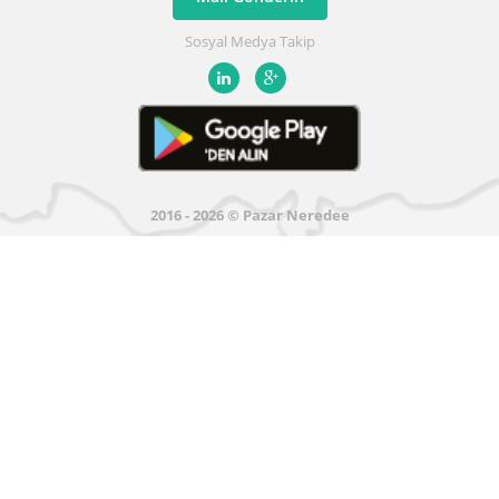
Sosyal Medya Takip
2016 - 2026 © Pazar Neredee