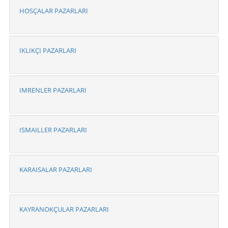
HOSÇALAR PAZARLARI
IKLIKÇI PAZARLARI
IMRENLER PAZARLARI
ISMAILLER PAZARLARI
KARAISALAR PAZARLARI
KAYRANOKÇULAR PAZARLARI