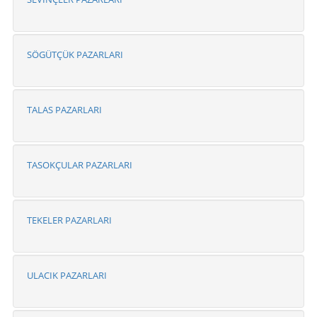
SÖGÜTÇÜK PAZARLARI
TALAS PAZARLARI
TASOKÇULAR PAZARLARI
TEKELER PAZARLARI
ULACIK PAZARLARI