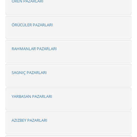
ÖREN PAZARLARI
ÖRÜCÜLER PAZARLARI
RAHMANLAR PAZARLARI
SAGNIÇ PAZARLARI
YARBASAN PAZARLARI
AZIZBEY PAZARLARI