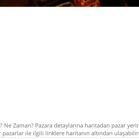
 Ne Zaman? Pazara detaylarına haritadan pazar yerini 
pazarlar ile ilgili linklere haritanın altından ulaşabilir