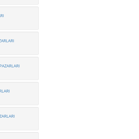
RI
ARLARI
 PAZARLARI
RLARI
ZARLARI