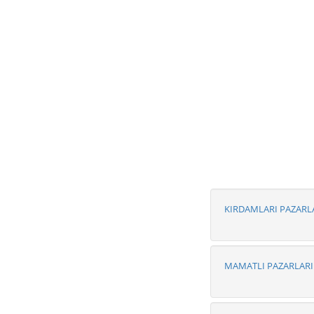
KIRDAMLARI PAZARL
MAMATLI PAZARLARI