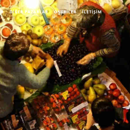
AR
DIĞER PAZARLAR
ÖNERILER
İLETIŞIM