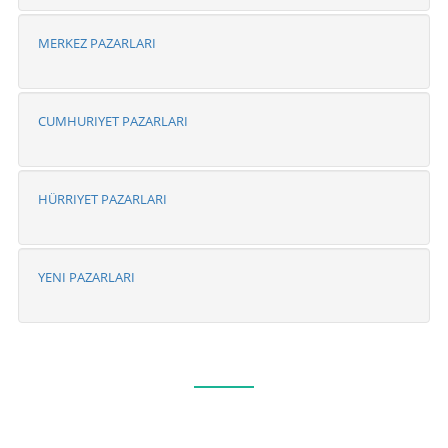
MERKEZ PAZARLARI
CUMHURIYET PAZARLARI
HÜRRIYET PAZARLARI
YENI PAZARLARI