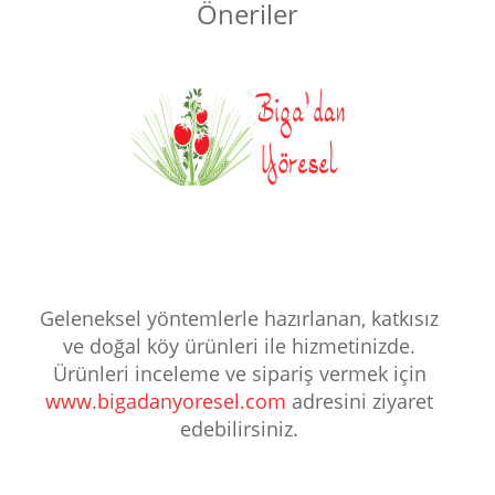
Öneriler
Geleneksel yöntemlerle hazırlanan, katkısız
ve doğal köy ürünleri ile hizmetinizde.
Ürünleri inceleme ve sipariş vermek için
www.bigadanyoresel.com
adresini ziyaret
edebilirsiniz.