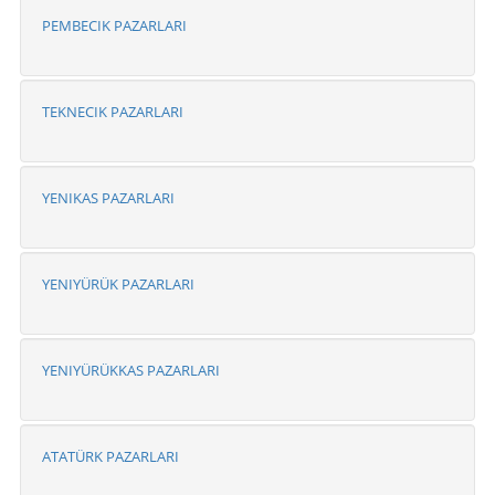
PEMBECIK PAZARLARI
TEKNECIK PAZARLARI
YENIKAS PAZARLARI
YENIYÜRÜK PAZARLARI
YENIYÜRÜKKAS PAZARLARI
ATATÜRK PAZARLARI