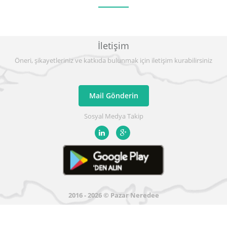
İletişim
Öneri, şikayetleriniz ve katkıda bulunmak için iletişim kurabilirsiniz
Mail Gönderin
Sosyal Medya Takip
2016 - 2026 © Pazar Neredee