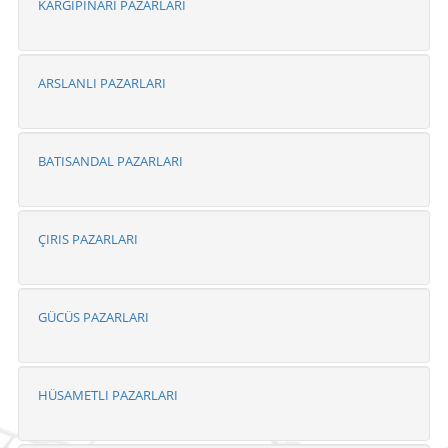
KARGIPINARI PAZARLARI
ARSLANLI PAZARLARI
BATISANDAL PAZARLARI
ÇIRIS PAZARLARI
GÜCÜS PAZARLARI
HÜSAMETLI PAZARLARI