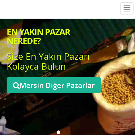
Tog
navi
EN YAKIN PAZAR
NEREDE?
Size En Yakın Pazarı
Kolayca Bulun
Mersin Diğer Pazarlar