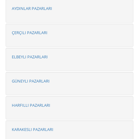
AYDINLAR PAZARLARI
ÇERÇILI PAZARLARI
ELBEYLI PAZARLARI
GÜNEYLI PAZARLARI
HARFILLI PAZARLARI
KARAKESLI PAZARLARI