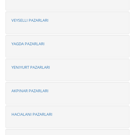
VEYSELLI PAZARLARI
YAGDA PAZARLARI
YENIYURT PAZARLARI
AKPINAR PAZARLARI
HACIALANI PAZARLARI