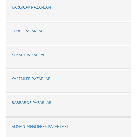
KARGICAK PAZARLARI
TÜRBE PAZARLARI
YÜKSEK PAZARLARI
YARENLER PAZARLARI
BARBAROS PAZARLARI
ADNAN MENDERES PAZARLARI