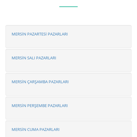
MERSİN PAZARTESİ PAZARLARI
MERSİN SALI PAZARLARI
MERSİN ÇARŞAMBA PAZARLARI
MERSİN PERŞEMBE PAZARLARI
MERSİN CUMA PAZARLARI