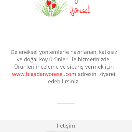
Geleneksel yöntemlerle hazırlanan, katkısız
ve doğal köy ürünleri ile hizmetinizde.
Ürünleri inceleme ve sipariş vermek için
www.bigadanyoresel.com
adresini ziyaret
edebilirsiniz.
İletişim