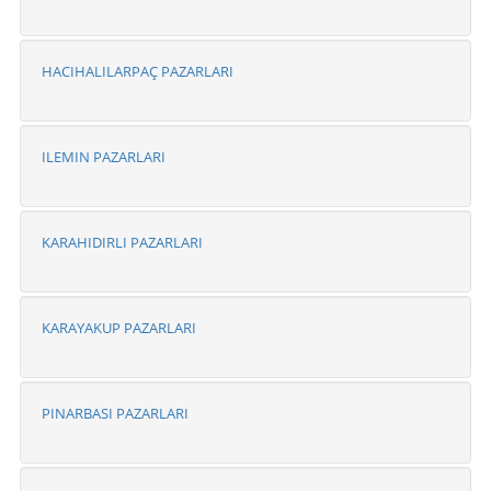
HACIHALILARPAÇ PAZARLARI
ILEMIN PAZARLARI
KARAHIDIRLI PAZARLARI
KARAYAKUP PAZARLARI
PINARBASI PAZARLARI