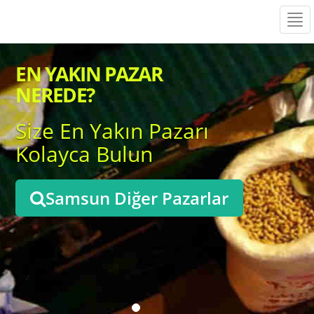
Tog
navi
EN YAKIN PAZAR
NEREDE?
Size En Yakın Pazarı
Kolayca Bulun
Samsun Diğer Pazarlar