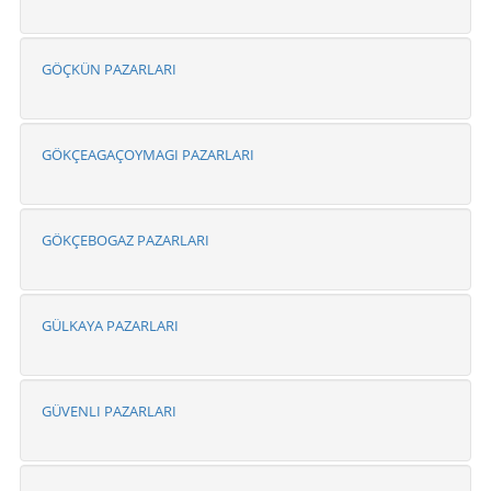
GÖÇKÜN PAZARLARI
GÖKÇEAGAÇOYMAGI PAZARLARI
GÖKÇEBOGAZ PAZARLARI
GÜLKAYA PAZARLARI
GÜVENLI PAZARLARI