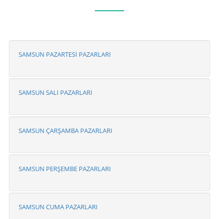
SAMSUN PAZARTESİ PAZARLARI
SAMSUN SALI PAZARLARI
SAMSUN ÇARŞAMBA PAZARLARI
SAMSUN PERŞEMBE PAZARLARI
SAMSUN CUMA PAZARLARI