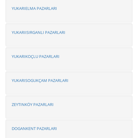
YUKARIELMA PAZARLARI
YUKARIISIRGANLI PAZARLARI
YUKARIKOÇLU PAZARLARI
YUKARISOGUKÇAM PAZARLARI
ZEYTINKÖY PAZARLARI
DOGANKENT PAZARLARI