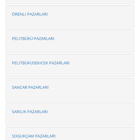
ÖRENLI PAZARLARI
PELITBÜKÜ PAZARLARI
PELITBÜKÜSEKICEK PAZARLARI
SANCAR PAZARLARI
SARILIK PAZARLARI
SOGUKÇAM PAZARLARI