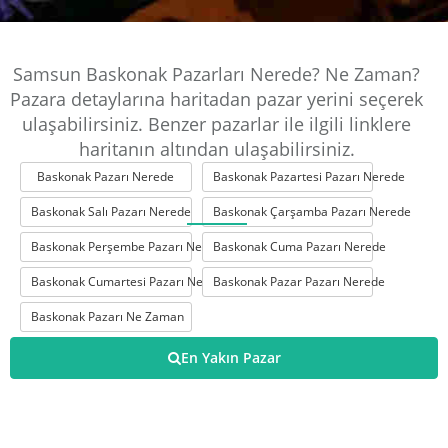
Samsun Baskonak Pazarları Nerede? Ne Zaman?
Pazara detaylarına haritadan pazar yerini seçerek
ulaşabilirsiniz. Benzer pazarlar ile ilgili linklere
haritanın altından ulaşabilirsiniz.
Baskonak Pazarı Nerede
Baskonak Pazartesi Pazarı Nerede
Baskonak Salı Pazarı Nerede
Baskonak Çarşamba Pazarı Nerede
Baskonak Perşembe Pazarı Nerede
Baskonak Cuma Pazarı Nerede
Baskonak Cumartesi Pazarı Nerede
Baskonak Pazar Pazarı Nerede
Baskonak Pazarı Ne Zaman
En Yakın Pazar