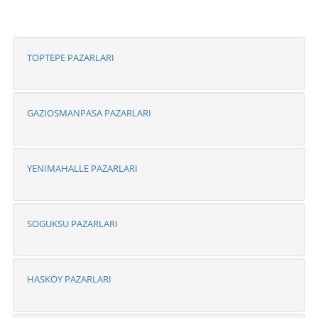
TOPTEPE PAZARLARI
GAZIOSMANPASA PAZARLARI
YENIMAHALLE PAZARLARI
SOGUKSU PAZARLARI
HASKÖY PAZARLARI