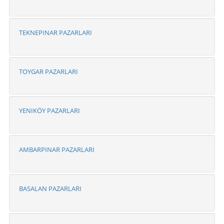
TEKNEPINAR PAZARLARI
TOYGAR PAZARLARI
YENIKÖY PAZARLARI
AMBARPINAR PAZARLARI
BASALAN PAZARLARI