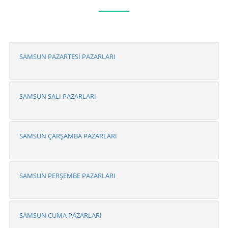
SAMSUN PAZARTESİ PAZARLARI
SAMSUN SALI PAZARLARI
SAMSUN ÇARŞAMBA PAZARLARI
SAMSUN PERŞEMBE PAZARLARI
SAMSUN CUMA PAZARLARI