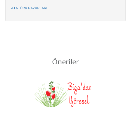
ATATÜRK PAZARLARI
Öneriler