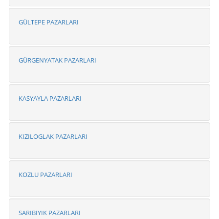
GÜLTEPE PAZARLARI
GÜRGENYATAK PAZARLARI
KASYAYLA PAZARLARI
KIZILOGLAK PAZARLARI
KOZLU PAZARLARI
SARIBIYIK PAZARLARI