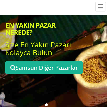
Tog
navi
EN YAKIN PAZAR
NEREDE?
Size En Yakın Pazarı
Kolayca Bulun
Samsun Diğer Pazarlar