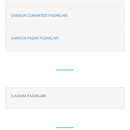
SAMSUN CUMARTESİ PAZARLARI
SAMSUN PAZAR PAZARLARI
İLKADIM PAZARLARI