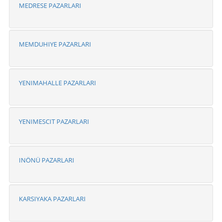
MEDRESE PAZARLARI
MEMDUHIYE PAZARLARI
YENIMAHALLE PAZARLARI
YENIMESCIT PAZARLARI
INÖNÜ PAZARLARI
KARSIYAKA PAZARLARI