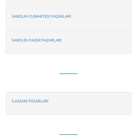
SAMSUN CUMARTESİ PAZARLARI
SAMSUN PAZAR PAZARLARI
İLKADIM PAZARLARI