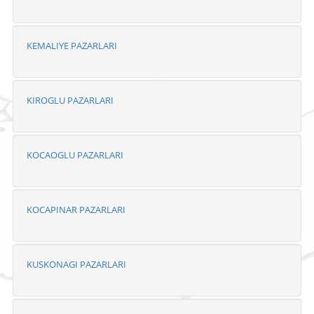
KEMALIYE PAZARLARI
KIROGLU PAZARLARI
KOCAOGLU PAZARLARI
KOCAPINAR PAZARLARI
KUSKONAGI PAZARLARI