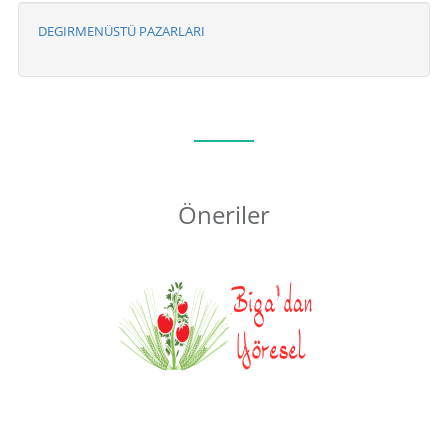
DEGIRMENÜSTÜ PAZARLARI
Öneriler