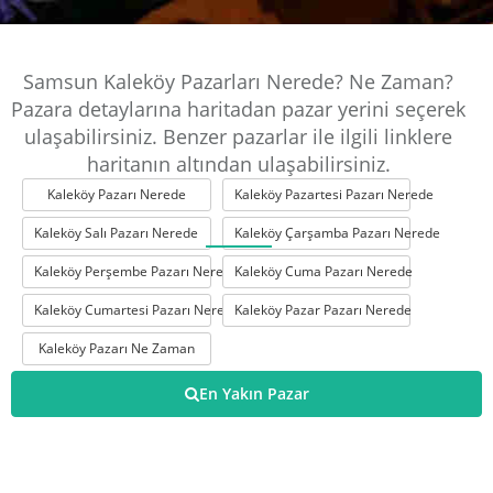
Samsun Kaleköy Pazarları Nerede? Ne Zaman?
Pazara detaylarına haritadan pazar yerini seçerek
ulaşabilirsiniz. Benzer pazarlar ile ilgili linklere
haritanın altından ulaşabilirsiniz.
Kaleköy Pazarı Nerede
Kaleköy Pazartesi Pazarı Nerede
Kaleköy Salı Pazarı Nerede
Kaleköy Çarşamba Pazarı Nerede
Kaleköy Perşembe Pazarı Nerede
Kaleköy Cuma Pazarı Nerede
Kaleköy Cumartesi Pazarı Nerede
Kaleköy Pazar Pazarı Nerede
Kaleköy Pazarı Ne Zaman
En Yakın Pazar