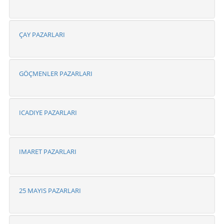
ÇAY PAZARLARI
GÖÇMENLER PAZARLARI
ICADIYE PAZARLARI
IMARET PAZARLARI
25 MAYIS PAZARLARI