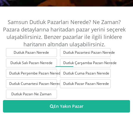
Samsun Dutluk Pazarları Nerede? Ne Zaman?
Pazara detaylarına haritadan pazar yerini seçerek
ulaşabilirsiniz. Benzer pazarlar ile ilgili linklere
haritanın altından ulaşabilirsiniz.
Dutluk Pazarı Nerede
Dutluk Pazartesi Pazarı Nerede
Dutluk Salı Pazarı Nerede
Dutluk Çarşamba Pazarı Nerede
Dutluk Perşembe Pazarı Nerede
Dutluk Cuma Pazarı Nerede
Dutluk Cumartesi Pazarı Nerede
Dutluk Pazar Pazarı Nerede
Dutluk Pazarı Ne Zaman
En Yakın Pazar