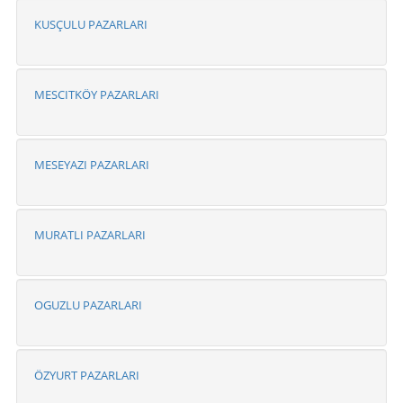
KUSÇULU PAZARLARI
MESCITKÖY PAZARLARI
MESEYAZI PAZARLARI
MURATLI PAZARLARI
OGUZLU PAZARLARI
ÖZYURT PAZARLARI