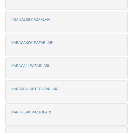
IMANALISI PAZARLARI
KARACAKÖY PAZARLARI
KARACALI PAZARLARI
KARAMAHMUT PAZARLARI
KARKUCAK PAZARLARI