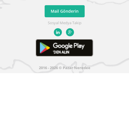
Mail Gönderin
Sosyal Medya Takip
2016 - 2026 © Pazar Neredee