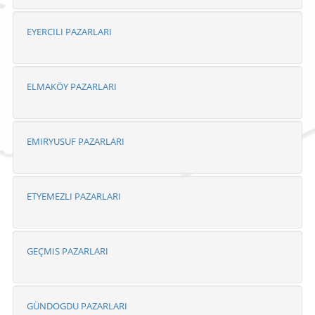
EYERCILI PAZARLARI
ELMAKÖY PAZARLARI
EMIRYUSUF PAZARLARI
ETYEMEZLI PAZARLARI
GEÇMIS PAZARLARI
GÜNDOGDU PAZARLARI