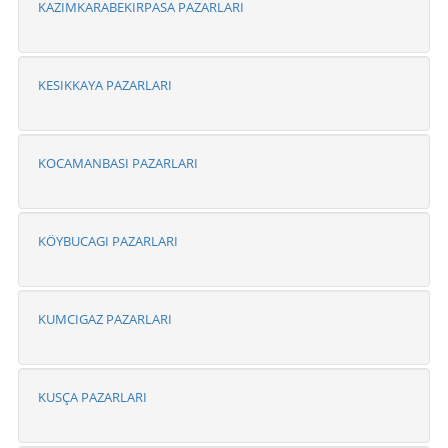
KAZIMKARABEKIRPASA PAZARLARI
KESIKKAYA PAZARLARI
KOCAMANBASI PAZARLARI
KÖYBUCAGI PAZARLARI
KUMCIGAZ PAZARLARI
KUSÇA PAZARLARI